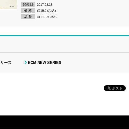
発売日
2017.03.15
価 格
¥2,860 (税込)
品 番
UCCE-9535/6
リリース
ECM NEW SERIES