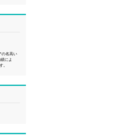
アの名高い
功績によ
す。