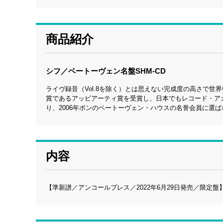
商品紹介
シフ／ベートーヴェン名盤SHM-CD
ライヴ録音（Vol.8を除く）とは思えない完成度の高さで
賞であるアッビアーティ賞を受賞し、日本でもレコード・ア
り、2006年ボンのベートーヴェン・ハウスの名誉会員に選
内容
【準新譜／アンコールプレス／2022年6月29日発売／限定盤】