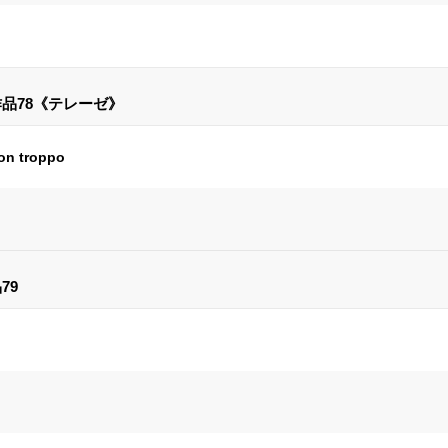
作品78《テレーゼ》
on troppo
79