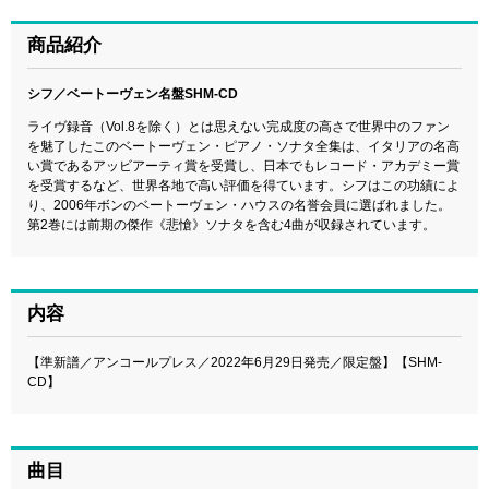
商品紹介
シフ／ベートーヴェン名盤SHM-CD
ライヴ録音（Vol.8を除く）とは思えない完成度の高さで世界中のファン
を魅了したこのベートーヴェン・ピアノ・ソナタ全集は、イタリアの名高
い賞であるアッビアーティ賞を受賞し、日本でもレコード・アカデミー賞
を受賞するなど、世界各地で高い評価を得ています。シフはこの功績によ
り、2006年ボンのベートーヴェン・ハウスの名誉会員に選ばれました。
第2巻には前期の傑作《悲愴》ソナタを含む4曲が収録されています。
内容
【準新譜／アンコールプレス／2022年6月29日発売／限定盤】【SHM-
CD】
曲目