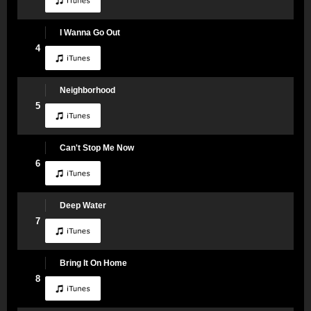
I Wanna Go Out
4
Neighborhood
5
Can't Stop Me Now
6
Deep Water
7
Bring It On Home
8