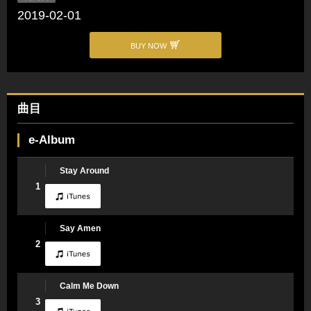
2019-02-01
BUY NOW
曲目
e-Album
Stay Around
1
Say Amen
2
Calm Me Down
3