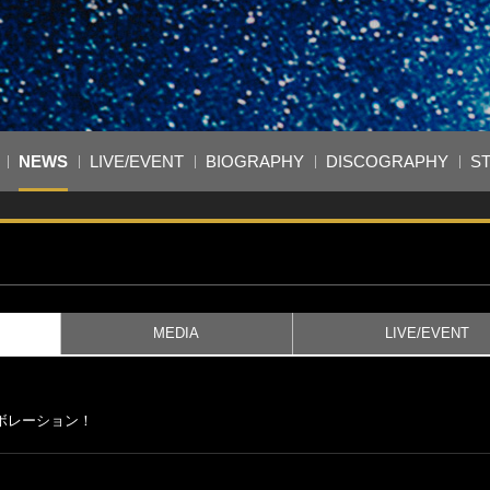
NEWS
LIVE/EVENT
BIOGRAPHY
DISCOGRAPHY
S
MEDIA
LIVE/EVENT
ラボレーション！