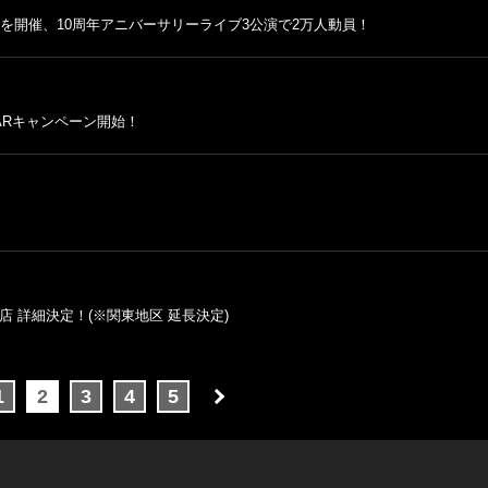
を開催、10周年アニバーサリーライブ3公演で2万人動員！
ARキャンペーン開始！
 詳細決定！(※関東地区 延長決定)
1
2
3
4
5