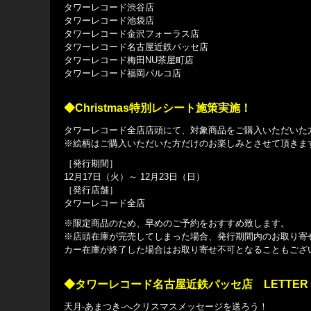
タワーレコード渋谷店
タワーレコード池袋店
タワーレコード金沢フォーラス店
タワーレコード名古屋近鉄パッセ店
タワーレコード梅田NU茶屋町店
タワーレコード福岡パルコ店
◆Christmas特別レシート施策実施！
タワーレコード全店店頭にて、対象商品をご購入いただいた
※絵柄はご購入いただいた方だけのお楽しみとさせて頂きま
［発行期間］
12月17日（火）～ 12月23日（日）
［発行店舗］
タワーレコード全店
※限定商品のため、早めのご予約をおすすめ致します。
※店頭在庫が完売してしまった場合、発行期間内のお取り寄
カー在庫が終了した場合はお取り寄せ不可となることもござ
◆タワーレコード名古屋近鉄パッセ店 LETTER 
天月-あまつき-へクリスマスメッセージを送ろう！