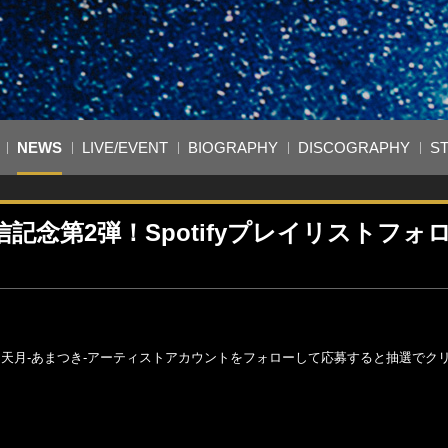
NEWS
LIVE/EVENT
BIOGRAPHY
DISCOGRAPHY
S
念第2弾！Spotifyプレイリストフォ
ストと天月-あまつき-アーティストアカウントをフォローして応募すると抽選でク