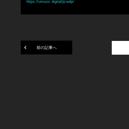
https://umusic.digital/jicwdp/
前の記事へ