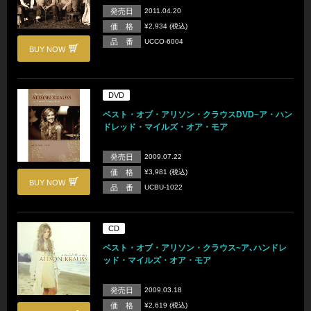
発売日
2011.04.20
価 格
¥2,934 (税込)
品 番
UCCO-6004
BUY NOW
DVD
ベスト・オブ・アリソン・クラウスDVD~ア・ハン
ドレッド・マイルズ・オア・モア
発売日
2009.07.22
価 格
¥3,981 (税込)
BUY NOW
品 番
UCBU-1022
CD
ベスト・オブ・アリソン・クラウス~ア､ハンドレ
ッド・マイルズ・オア・モア
発売日
2009.03.18
価 格
¥2,619 (税込)