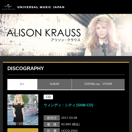
DISCOGRAPHY
ALL
ALBUM
DVD/Blu-ray・OTHER
CD
ウィンディ・シティ [SHM-CD]
発売日
2017.03.08
価 格
¥2,860 (税込)
品 番
UCCQ-2002