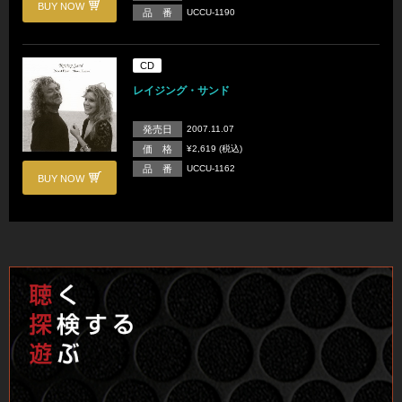
BUY NOW
品 番
UCCU-1190
CD
レイジング・サンド
発売日
2007.11.07
価 格
¥2,619 (税込)
品 番
UCCU-1162
BUY NOW