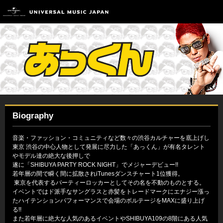
Biography
音楽・ファッション・コミュニティなど数々の渋谷カルチャーを底上げし
東京 渋谷の中心人物として発展に尽力した「あっくん」が有名タレント
やモデル達の絶大な後押しで
遂に「SHIBUYA PARTY ROCK NIGHT」でメジャーデビュー!!
若年層の間で瞬く間に拡散されiTunesダンスチャート1位獲得。
東京を代表するパーティーロッカーとしてその名を不動のものとする。
イベントではド派手なサングラスと赤髪をトレードマークにエナジー漲っ
たハイテンションパフォーマンスで会場のボルテージをMAXに盛り上げ
る!!
また若年層に絶大な人気のあるイベントやSHIBUYA109の8階にある人気