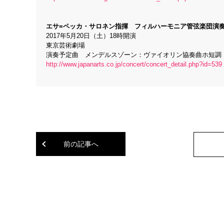
エサ=ペッカ・サロネン指揮 フィルハーモニア管弦楽団演
2017年5月20日（土）18時開演
東京芸術劇場
演奏予定曲 メンデルスゾーン：ヴァイオリン協奏曲ホ短調
http://www.japanarts.co.jp/concert/concert_detail.php?id=539
前の記事へ