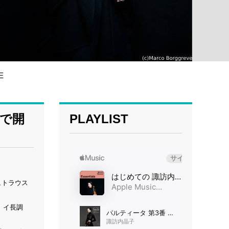
E
で開
PLAYLIST
ュトラウス
タ イ長調