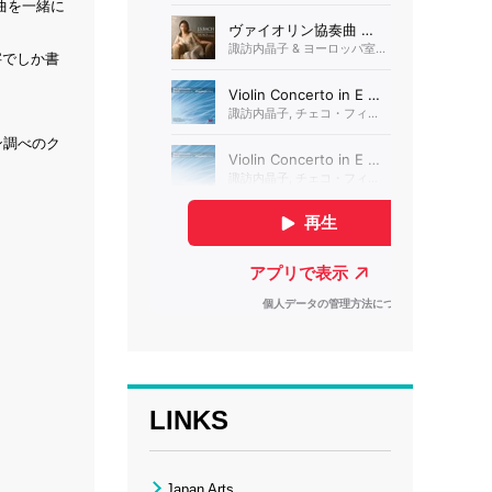
曲を一緒に
字でしか書
ン調べのク
LINKS
Japan Arts