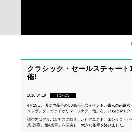
クラシック・セールスチャート
催!
2016.04.19
TOPICS
4月15日、諏訪内晶子のCD発売記念イベントが東京の南麻布
＆フランク：ヴァイオリン・ソナタ 他』を、いちはやくタ
諏訪内はアルバムを共に録音したピアニスト、エンリコ・パ
第1楽章、第4楽章」を演奏し、大きな拍手を浴びました。