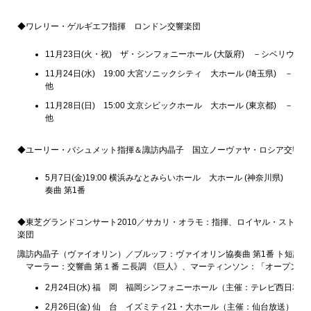
◆ワレリー・ゲルギエフ指揮 ロンドン交響楽団
11月23日(火・祝) ザ・シンフォニーホール (大阪府) －シベリウ
11月24日(水) 19:00 大宮ソニックシティ 大ホール (埼玉県) 
他
11月28日(日) 15:00 文京シビックホール 大ホール (東京都) 
他
◆ユーリー・バシュメット指揮＆諏訪内晶子 国立ノーヴァヤ・ロシア交響楽
5月7日(金)19:00 横浜みなとみらいホール 大ホール (神奈川県)
奏曲 第1番
◆東芝グランドコンサート2010／サカリ・オラモ：指揮、ロイヤル・ストッ
楽団
諏訪内晶子（ヴァイオリン）／ブルッフ：ヴァイオリン協奏曲 第1番 ト短調 作
マーラー：交響曲 第１番 ニ長調 《巨人》、マーティンソン：「オープン・
2月24日(水) 福 岡 福岡シンフォニーホール（主催：テレビ西日本）
2月26日(金) 仙 台 イズミティ21・大ホール（主催：仙台放送）