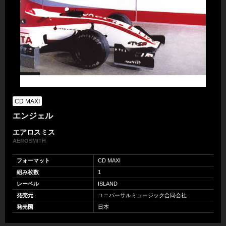
CD MAXI
エンジェル
エアロスミス
AEROSMITH
フォーマット
CD MAXI
組み枚数
1
レーベル
ISLAND
発売元
ユニバーサルミュージック合同会社
発売国
日本