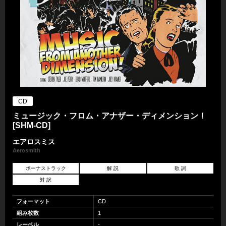
CD
ミュージック・フロム・アナザー・ディメンション！
[SHM-CD]
エアロスミス
Aerosmith
ボーナストラック
解 説
歌 詞
対 訳
フォーマット
CD
組み枚数
1
レーベル
-