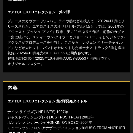
エアロスミスCDコレクション 第２弾
ブルースのカヴァー·アルバム、ライヴ盤などを挟んで、2012年11月にリ
リースされた、エアロスミスのオリジナル·アルバムとしては、2001年の
『ジャスト·プッシュ·プレイ』以来、実に11年ぶりの作品。前作のカヴァ
ー集に続いて、スティーヴン·タイラーとジョー·ペリー、そしてジャック·
ダグラスがプロデュースを担当し、ここから「レジェンダリー·チャイル
ド」などが大ヒット。バンドがセレクトしたボーナス·トラック2曲を追加
収録 (2025年10月発売のUICY-80553と同内容です)。
解説·歌詞·対訳付(2025年10月発売のUICY-80553と同内容です)。
オリジナル·マスター。
内容
エアロスミスCDコレクション 第2弾発売タイトル
ナイン·ライヴズ(NINE LIVES) 1997年
ジャスト·プッシュ·プレイ(JUST PUSH PLAY) 2001年
ホンキン·オン·ボーボゥ(HONKIN' ON BOBO) 2004年
ミュージック·フロム·アナザー·ディメンション!(MUSIC FROM ANOTHER