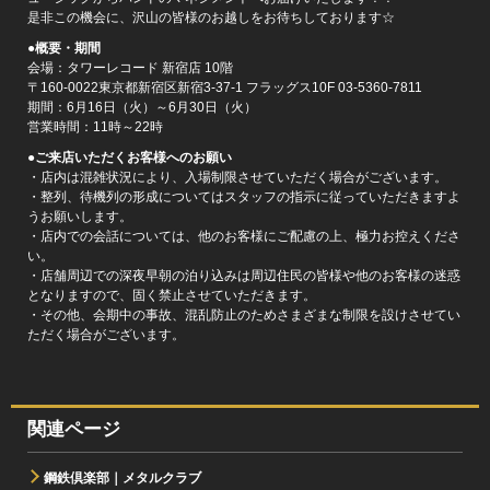
是非この機会に、沢山の皆様のお越しをお待ちしております☆
●概要・期間
会場：タワーレコード 新宿店 10階
〒160-0022東京都新宿区新宿3-37-1 フラッグス10F 03-5360-7811
期間：6月16日（火）～6月30日（火）
営業時間：11時～22時
●ご来店いただくお客様へのお願い
・店内は混雑状況により、入場制限させていただく場合がございます。
・整列、待機列の形成についてはスタッフの指示に従っていただきますよ
うお願いします。
・店内での会話については、他のお客様にご配慮の上、極力お控えくださ
い。
・店舗周辺での深夜早朝の泊り込みは周辺住民の皆様や他のお客様の迷惑
となりますので、固く禁止させていただきます。
・その他、会期中の事故、混乱防止のためさまざまな制限を設けさせてい
ただく場合がございます。
関連ページ
鋼鉄倶楽部｜メタルクラブ