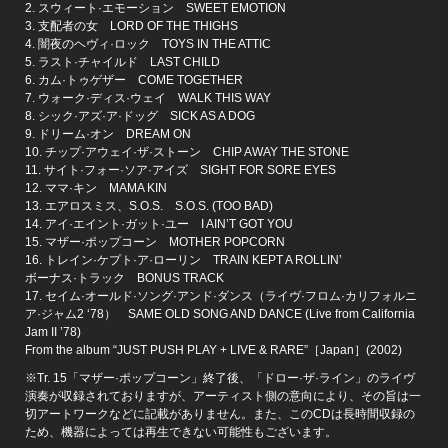
2. スウィート·エモーション SWEET EMOTION
3. 支配者の女 LORD OF THE THIGHS
4. 闇夜のヘヴィ·ロック TOYS IN THE ATTIC
5. ラスト·チャイルド LAST CHILD
6. カム·トゥゲザー COME TOGETHER
7. ウォーク·ディス·ウェイ WALK THIS WAY
8. シック·アズ·ア·ドッグ SICK AS A DOG
9. ドリーム·オン DREAM ON
10. チップ·アウェイ·ザ·ストーン CHIP AWAY THE STONE
11. サイト·フォー·ソア·アイズ SIGHT FOR SORE EYES
12. ママ·キン MAMA KIN
13. エアロスミス、S.O.S. S.O.S. (TOO BAD)
14. アイ·エイント·ガット·ユー I AIN’T GOT YOU
15. マザー·ポップコーン MOTHER POPCORN
16. トレイン·ケプト·ア·ローリン TRAIN KEPT A ROLLIN’
ボーナス·トラック BONUS TRACK
17. セイム·オールド·ソング·アンド·ダンス（ライヴ·フロム·カリフォルニ
ア·ジャム2 ‘78） SAME OLD SONG AND DANCE (Live from California
Jam II ’78)
From the album “JUST PUSH PLAY + LIVE & RARE”［Japan］(2002)
※Tr. 15「マザー·ポップコーン」終了後、「ドロー·ザ·ライン」のライヴ
演奏が収録されておりますが、アーティスト側の意向により、その旨は一
切アートワークなどに記載がありません。また、このCDは長時間収録の
ため、機器によっては再生できない可能性もございます。