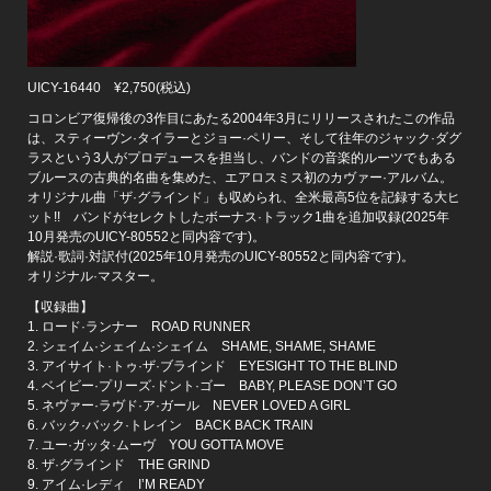
UICY-16440 ¥2,750(税込)
コロンビア復帰後の3作目にあたる2004年3月にリリースされたこの作品
は、スティーヴン·タイラーとジョー·ペリー、そして往年のジャック·ダグ
ラスという3人がプロデュースを担当し、バンドの音楽的ルーツでもある
ブルースの古典的名曲を集めた、エアロスミス初のカヴァー·アルバム。
オリジナル曲「ザ·グラインド」も収められ、全米最高5位を記録する大ヒ
ット!! バンドがセレクトしたボーナス·トラック1曲を追加収録(2025年
10月発売のUICY-80552と同内容です)。
解説·歌詞·対訳付(2025年10月発売のUICY-80552と同内容です)。
オリジナル·マスター。
【収録曲】
1. ロード·ランナー ROAD RUNNER
2. シェイム·シェイム·シェイム SHAME, SHAME, SHAME
3. アイサイト·トゥ·ザ·ブラインド EYESIGHT TO THE BLIND
4. ベイビー·プリーズ·ドント·ゴー BABY, PLEASE DON’T GO
5. ネヴァー·ラヴド·ア·ガール NEVER LOVED A GIRL
6. バック·バック·トレイン BACK BACK TRAIN
7. ユー·ガッタ·ムーヴ YOU GOTTA MOVE
8. ザ·グラインド THE GRIND
9. アイム·レディ I’M READY