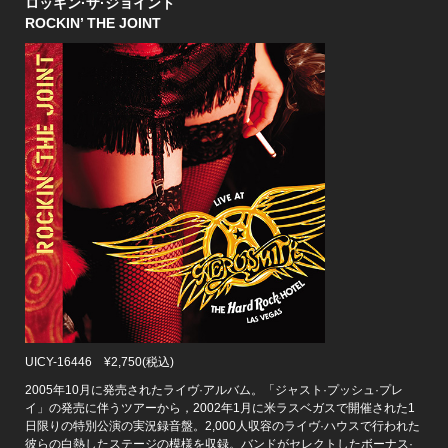
ロッキン·ザ·ジョイント
ROCKIN’ THE JOINT
UICY-16446 ¥2,750(税込)
2005年10月に発売されたライヴ·アルバム。「ジャスト·プッシュ·プレ
イ」の発売に伴うツアーから，2002年1月に米ラスベガスで開催された1
日限りの特別公演の実況録音盤。2,000人収容のライヴ·ハウスで行われた
彼らの白熱したステージの模様を収録。バンドがセレクトしたボーナス·