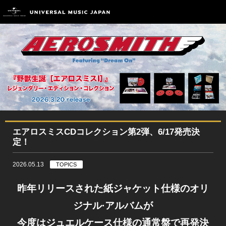
エアロスミスCDコレクション第2弾、6/17発売決
定！
2026.05.13
TOPICS
昨年リリースされた紙ジャケット仕様のオリ
ジナル·アルバムが
今度はジュエルケース仕様の通常盤で再発決