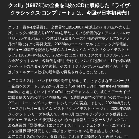
クスII』(1987年)の全曲を1枚のCDに収録した『ライヴ·
クラシックス·コンプリート』は、今回が日本初発売!!
グラミー賞を4度受賞し、全世界で1億5,000万枚以上のアルバムを売り上
げ、ロックの殿堂入り(2001年)を果たしている伝説的なエアロスミスのオ
リジナル·アルバムが、今度はジュエルケース仕様の通常盤として5月と6
月の2回に分けて再発決定。2023年のユニバーサルミュージック移籍後、
デビュー50周年を記念した彼らのオールタイム·ベスト『グレイテスト·ヒ
ッツ』(2023年)を挟んで、2025年にはエアロスミスのオリジナル·アルバ
ム全20タイトルが、各時代を4回に分けて、バンド公認のミニLP仕様の紙
ジャケットのスタイルで復刻。そのオリジナル·アルバムの数々が、今度
はジュエルケース仕様の通常盤で再発されることになった。
エアロスミスは、バンド結成50周年を記念して、さまざまなアニバーサリ
ー企画をスタート。2022年7月には『50 Years Live!: From the Aerosmith
Vaults』と題してバンドのYouTube公式チャンネルで、彼らのアーカイヴ
に眠る膨大な未公開ライヴ映像から、5週間連続で公開する “公式ブートレ
グ “ストリーミング·コンサート·シリーズを実施。そして、2023年8月にリ
リースされたオールタイム·ベスト『グレイテスト·ヒッツ』、2025年の紙
ジャケット·シリーズを挟んで、今年3月にはマルチ·プラチナを獲得した
デビュー·アルバムの決定版ともいうべき最新リマスター＆リミックスに
よる新装盤『野獣生誕［エアロスミスⅠ］』レジェンダリー・エディショ
ンを全世界同時発売して、再びセンセーションを巻き起こしている。
エアロスミスのバック·カタログは、これまでに幾度となく再発され、世