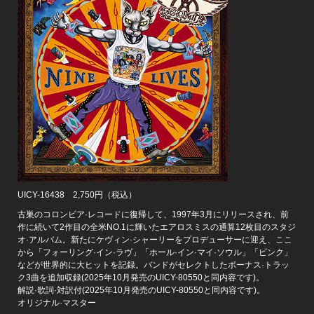
UICY-16438 2,750円（税込）
古巣のコロンビア·レコードに復帰して、1997年3月にリリースされ、前
作に続いて2作目の全米NO.1に輝いたエアロスミスの通算12枚目のスタジ
オ·アルバム。新たにケヴィン·シャーリーをプロデューサーに迎え、ここ
から「フォーリング·イン·ラヴ」「ホール·イン·マイ·ソウル」「ピンク」
などが世界的に大ヒットを記録。バンドがセレクトしたボーナス·トラッ
ク3曲を追加収録(2025年10月発売のUICY-80550と同内容です)。
解説·歌詞·対訳付(2025年10月発売のUICY-80550と同内容です)。
オリジナル·マスター