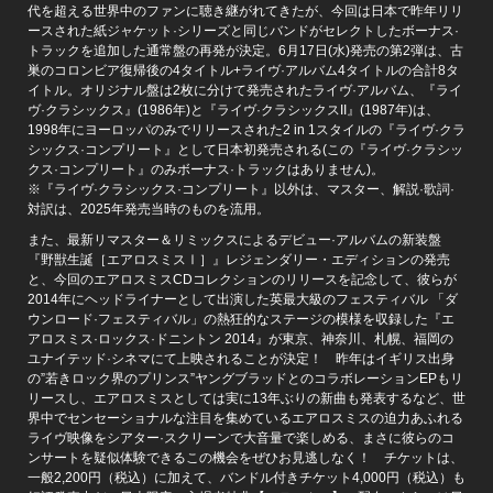
代を超える世界中のファンに聴き継がれてきたが、今回は日本で昨年リリ
ースされた紙ジャケット·シリーズと同じバンドがセレクトしたボーナス·
トラックを追加した通常盤の再発が決定。6月17日(水)発売の第2弾は、古
巣のコロンビア復帰後の4タイトル+ライヴ·アルバム4タイトルの合計8タ
イトル。オリジナル盤は2枚に分けて発売されたライヴ·アルバム、『ライ
ヴ·クラシックス』(1986年)と『ライヴ·クラシックスII』(1987年)は、
1998年にヨーロッパのみでリリースされた2 in 1スタイルの『ライヴ·クラ
シックス·コンプリート』として日本初発売される(この『ライヴ·クラシッ
クス·コンプリート』のみボーナス·トラックはありません)。
※『ライヴ·クラシックス·コンプリート』以外は、マスター、解説·歌詞·
対訳は、2025年発売当時のものを流用。
また、最新リマスター＆リミックスによるデビュー·アルバムの新装盤
『野獣生誕［エアロスミスⅠ］』レジェンダリー・エディションの発売
と、今回のエアロスミスCDコレクションのリリースを記念して、彼らが
2014年にヘッドライナーとして出演した英最大級のフェスティバル 「ダ
ウンロード·フェスティバル」の熱狂的なステージの模様を収録した『エ
アロスミス·ロックス·ドニントン 2014』が東京、神奈川、札幌、福岡の
ユナイテッド·シネマにて上映されることが決定！ 昨年はイギリス出身
の”若きロック界のプリンス”ヤングブラッドとのコラボレーションEPもリ
リースし、エアロスミスとしては実に13年ぶりの新曲も発表するなど、世
界中でセンセーショナルな注目を集めているエアロスミスの迫力あふれる
ライヴ映像をシアター·スクリーンで大音量で楽しめる、まさに彼らのコ
ンサートを疑似体験できるこの機会をぜひお見逃しなく！ チケットは、
一般2,200円（税込）に加えて、バンドル付きチケット4,000円（税込）も