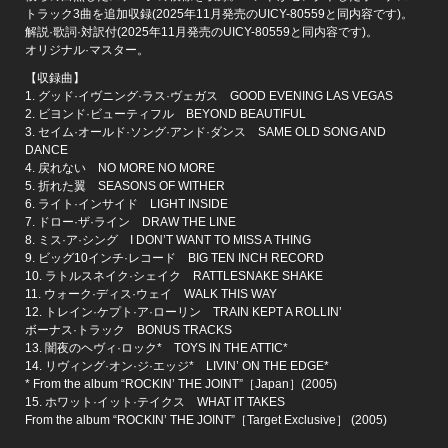
トラック3曲を追加収録(2025年11月発売のUICY-80559と同内容です)。
解説·歌詞·対訳付(2025年11月発売のUICY-80559と同内容です)。
オリジナル·マスター。
【収録曲】
1. グッド·イヴニング·ラス·ヴェガス GOOD EVENING LAS VEGAS
2. ビヨンド·ビューティフル BEYOND BEAUTIFUL
3. セイム·オールド·ソング·アンド·ダンス SAME OLD SONG AND
DANCE
4. 戻れない NO MORE NO MORE
5. 折れた翼 SEASONS OF WITHER
6. ライト·インサイド LIGHT INSIDE
7. ドロー·ザ·ライン DRAW THE LINE
8. ミス·ア·シング I DON’T WANT TO MISS A THING
9. ビッグ10インチ·レコード BIG TEN INCH RECORD
10. ラトルスネイク·シェイク RATTLESNAKE SHAKE
11. ウォーク·ディス·ウェイ WALK THIS WAY
12. トレイン·ケプト·ア·ローリン TRAIN KEPT A ROLLIN’
ボーナス·トラック BONUS TRACKS
13. 闇夜のヘヴィ·ロック* TOYS IN THE ATTIC*
14. リヴィング·オン·ジ·エッジ* LIVIN’ ON THE EDGE*
* From the album “ROCKIN’ THE JOINT”［Japan］(2005)
15. ホワット·イット·テイクス WHAT IT TAKES
From the album “ROCKIN’ THE JOINT”［Target Exclusive］ (2005)