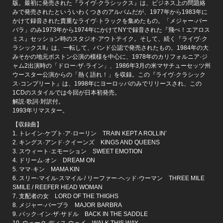
版。最初に発売された『ライヴ·クラシックス』は、ビジネス上の問題絡
みで発売されたといういわくつきのアルバムだが、1977年から1983年に
かけて録音された貴重なライヴ·トラックを集めたもの。「メジャー·バー
バラ」のみ1973年から1974年にかけてNYで録音された『飛べ！エアロス
ミス』セッション時のスタジオ·アウトテイク。そして、続く『ライヴ·ク
ラシックスII』は、一転して、バンド公認で発売されたもの。1984年の大
みそかの地元ボストン公演の模様を中心に、1978年のカリフォルニア·ジ
ャム2出演時の「ドロー·ザ·ライン」、1986年3月の米マサチューセッツ州
ウースター公演からの「熱く語れ！」を収録。この『ライヴ·クラシック
ス·コンプリート』は、1998年にヨーロッパのみでリリースされ、この
1CDのスタイルでは今回が日本初発売。
解説·歌詞·対訳付。
1993年リマスター。
【収録曲】
1. トレイン·ケプト·ア·ローリン TRAIN KEPT A ROLLIN’
2. キングス·アンド·クイーンズ KINGS AND QUEENS
3. スウィート·エモーション SWEET EMOTION
4. ドリーム·オン DREAM ON
5. ママ·キン MAMA KIN
6. スリー·マイル·スマイル / リーファー·ヘッド·ウーマン THREE MILE
SMILE / REEFER HEAD WOMAN
7. 支配者の女 LORD OF THE THIGHS
8. メジャー·バーブラ MAJOR BARBRA
9. バック·イン·ザ·サドル BACK IN THE SADDLE