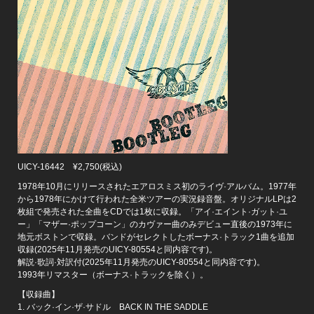
UICY-16442 ¥2,750(税込)
1978年10月にリリースされたエアロスミス初のライヴ·アルバム。1977年
から1978年にかけて行われた全米ツアーの実況録音盤。オリジナルLPは2
枚組で発売された全曲をCDでは1枚に収録。「アイ·エイント·ガット·ユ
ー」「マザー·ポップコーン」のカヴァー曲のみデビュー直後の1973年に
地元ボストンで収録。バンドがセレクトしたボーナス·トラック1曲を追加
収録(2025年11月発売のUICY-80554と同内容です)。
解説·歌詞·対訳付(2025年11月発売のUICY-80554と同内容です)。
1993年リマスター（ボーナス·トラックを除く）。
【収録曲】
1. バック·イン·ザ·サドル BACK IN THE SADDLE