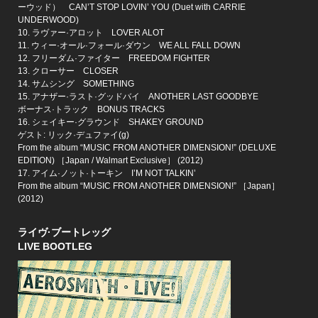
ーウッド） CAN’T STOP LOVIN’ YOU (Duet with CARRIE
UNDERWOOD)
10. ラヴァー·アロット LOVER ALOT
11. ウィー·オール·フォール·ダウン WE ALL FALL DOWN
12. フリーダム·ファイター FREEDOM FIGHTER
13. クローサー CLOSER
14. サムシング SOMETHING
15. アナザー·ラスト·グッドバイ ANOTHER LAST GOODBYE
ボーナス·トラック BONUS TRACKS
16. シェイキー·グラウンド SHAKEY GROUND
ゲスト: リック·デュファイ(g)
From the album “MUSIC FROM ANOTHER DIMENSION!” (DELUXE
EDITION) ［Japan / Walmart Exclusive］ (2012)
17. アイム·ノット·トーキン I’M NOT TALKIN’
From the album “MUSIC FROM ANOTHER DIMENSION!” ［Japan］
(2012)
ライヴ·ブートレッグ
LIVE BOOTLEG