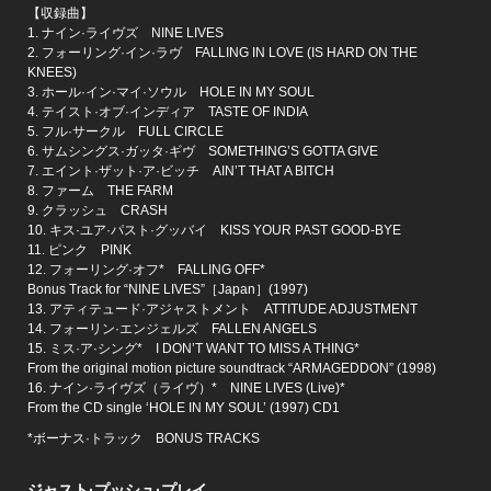
【収録曲】
1. ナイン·ライヴズ NINE LIVES
2. フォーリング·イン·ラヴ FALLING IN LOVE (IS HARD ON THE
KNEES)
3. ホール·イン·マイ·ソウル HOLE IN MY SOUL
4. テイスト·オブ·インディア TASTE OF INDIA
5. フル·サークル FULL CIRCLE
6. サムシングス·ガッタ·ギヴ SOMETHING’S GOTTA GIVE
7. エイント·ザット·ア·ビッチ AIN’T THAT A BITCH
8. ファーム THE FARM
9. クラッシュ CRASH
10. キス·ユア·パスト·グッバイ KISS YOUR PAST GOOD-BYE
11. ピンク PINK
12. フォーリング·オフ* FALLING OFF*
Bonus Track for “NINE LIVES”［Japan］(1997)
13. アティテュード·アジャストメント ATTITUDE ADJUSTMENT
14. フォーリン·エンジェルズ FALLEN ANGELS
15. ミス·ア·シング* I DON’T WANT TO MISS A THING*
From the original motion picture soundtrack “ARMAGEDDON” (1998)
16. ナイン·ライヴズ（ライヴ）* NINE LIVES (Live)*
From the CD single ‘HOLE IN MY SOUL’ (1997) CD1
*ボーナス·トラック BONUS TRACKS
ジャスト·プッシュ·プレイ