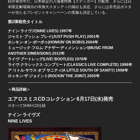
好評発売中だ。日本限定の入場者特典【ステッカー】の配布、さらには日
本限定劇場掲示の等身大スタンディの掲出も決定。さらには非売品ポスタ
ーが当たるプレゼントキャンペーンの実施も決定している。
第2弾発売タイトル
ナイン·ライヴズ(NINE LIVES) 1997年
ジャスト·プッシュ·プレイ(JUST PUSH PLAY) 2001年
ホンキン·オン·ボーボゥ(HONKIN’ ON BOBO) 2004年
ミュージック·フロム·アナザー·ディメンション!(MUSIC FROM
ANOTHER DIMENSION!) 2012年
ライヴ·ブートレッグ(LIVE! BOOTLEG) 1978年
ライヴ·クラシックス·コンプリート(CLASSICS LIVE COMPLETE) 1998年
ア·リトル·サウス·オブ·サニティ(A LITTLE SOUTH OF SANITY) 1998年
ロッキン·ザ·ジョイント(ROCKIN’ THE JOINT) 2005年
＜商品詳細＞
エアロスミスCDコレクション 6月17日(水)発売
※すべてSHM-CD仕様
ナイン·ライヴズ
NINE LIVES