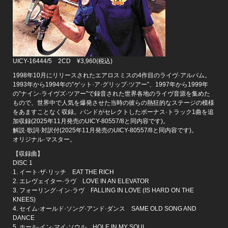
UICY-16444/5 2CD ¥3,960(税込)
1998年10月にリリースされたエアロスミスの4作目のライヴ·アルバム。
1993年から1994年の”ゲット·ア·グリップ·ツアー”、1997年から1999年
の”ナイン·ライヴズ·ツアー”で録音された世界各地のライヴ音源を集めた
もので、世界中で人気を爆発させた当時の彼らの熱狂的なステージの模様
をあますことなく収録。バンドがセレクトしたボーナス·トラック1曲を追
加収録(2025年11月発売のUICY-80557/8と同内容です)。
解説·歌詞·対訳付(2025年11月発売のUICY-80557/8と同内容です)。
オリジナル·マスター。
【収録曲】
DISC 1
1. イート·ザ·リッチ EAT THE RICH
2. エレヴェイター·ラヴ LOVE IN AN ELEVATOR
3. フォーリング·イン·ラヴ FALLING IN LOVE (IS HARD ON THE
KNEES)
4. セイム·オールド·ソング·アンド·ダンス SAME OLD SONG AND
DANCE
5. ホール·イン·マイ·ソウル HOLE IN MY SOUL