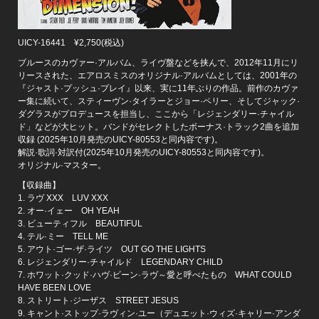
UICY-16441 ¥2,750(税込)
ブルースのカヴァー·アルバム、ライヴ盤などを挟んで、2012年11月にリ
リースされた、エアロスミスのオリジナル·アルバムとしては、2001年の
『ジャスト·プッシュ·プレイ』以来、実に11年ぶりの作品。前作のカヴァ
ー集に続いて、スティーヴン·タイラーとジョー·ペリー、そしてジャック·
ダグラスがプロデュースを担当し、ここから「レジェンダリー·チャイル
ド」などが大ヒット。バンドがセレクトしたボーナス·トラック2曲を追加
収録 (2025年10月発売のUICY-80553と同内容です)。
解説·歌詞·対訳付(2025年10月発売のUICY-80553と同内容です)。
オリジナル·マスター。
【収録曲】
1. ラヴ XXX LUV XXX
2. オー·イェー OH YEAH
3. ビューティフル BEAUTIFUL
4. テル·ミー TELL ME
5. アウト·ゴー·ザ·ライツ OUT GO THE LIGHTS
6. レジェンダリー·チャイルド LEGENDARY CHILD
7. ホワット·クッド·ハヴ·ビーン·ラヴ～愛と呼べたもの WHAT COULD
HAVE BEEN LOVE
8. ストリート·ジーザス STREET JESUS
9. キャント·ストップ·ラヴィン·ユー（デュエット·ウィズ·キャリー·アンダ