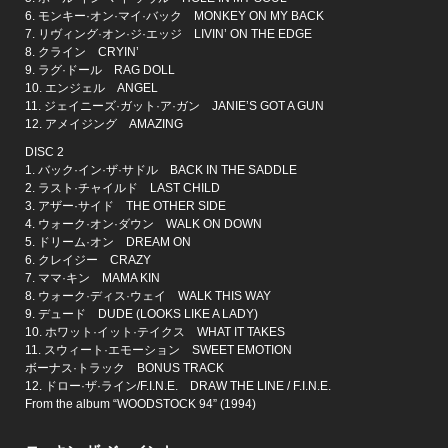
6. モンキー·オン·マイ·バック MONKEY ON MY BACK
7. リヴィング·オン·ジ·エッジ LIVIN’ ON THE EDGE
8. クライン CRYIN’
9. ラグ·ドール RAG DOLL
10. エンジェル ANGEL
11. ジェイニーズ·ガット·ア·ガン JANIE’S GOT A GUN
12. アメイジング AMAZING
DISC 2
1. バック·イン·ザ·サドル BACK IN THE SADDLE
2. ラスト·チャイルド LAST CHILD
3. アザー·サイド THE OTHER SIDE
4. ウォーク·オン·ダウン WALK ON DOWN
5. ドリーム·オン DREAM ON
6. クレイジー CRAZY
7. ママ·キン MAMA KIN
8. ウォーク·ディス·ウェイ WALK THIS WAY
9. デュード DUDE (LOOKS LIKE A LADY)
10. ホワット·イット·テイクス WHAT IT TAKES
11. スウィート·エモーション SWEET EMOTION
ボーナス·トラック BONUS TRACK
12. ドロー·ザ·ライン/F.I.N.E. DRAW THE LINE / F.I.N.E.
From the album “WOODSTOCK 94” (1994)