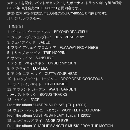
大ヒットを記録。バンドがセレクトしたボーナス·トラック4曲を追加収録
(2025年10月発売のUICY-80551と同内容です)。
解説·歌詞·対訳付(2025年10月発売のUICY-80551と同内容です)。
オリジナル·マスター。
【収録曲】
1. ビヨンド·ビューティフル BEYOND BEAUTIFUL
2. ジャスト·プッシュ·プレイ JUST PUSH PLAY
3. ジェイディッド JADED
4. フライ·アウェイ·フロム·ヒア FLY AWAY FROM HERE
5. トリップ·ホッピン TRIP HOPPIN’
6. サンシャイン SUNSHINE
7. アンダー·マイ·スキン UNDER MY SKIN
8. ラヴ·ライズ LUV LIES
9. アウタ·ユア·ヘッド OUTTA YOUR HEAD
10. ドロップ·デッド·ゴージャス DROP DEAD GORGEOUS
11. ライト·インサイド LIGHT INSIDE
12. アヴァント·ガーデン AVANT GARDEN
ボーナス·トラック BONUS TRACKS
13. フェイス FACE
From the album “JUST PUSH PLAY”［EU］(2001)
14. ウォント·レット·ユー·ダウン WON’T LET YOU DOWN
From the album “JUST PUSH PLAY”［Japan］(2001)
15. エンジェルズ·アイ ANGEL’S EYE
From the album “CHARLIE’S ANGELS MUSIC FROM THE MOTION