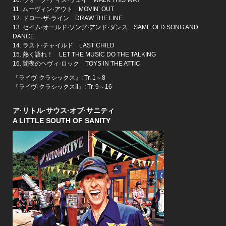
10. ウォーク·ディス·ウェイ WALK THIS WAY
11. ムーヴィン·アウト MOVIN’ OUT
12. ドロー·ザ·ライン DRAW THE LINE
13. セイム·オールド·ソング·アンド·ダンス SAME OLD SONG AND
DANCE
14. ラスト·チャイルド LAST CHILD
15. 熱く語れ！ LET THE MUSIC DO THE TALKING
16. 闇夜のヘヴィ·ロック TOYS IN THE ATTIC
『ライヴ·クラシックス』: Tr. 1～8
『ライヴ·クラシックスII』: Tr. 9～16
ア·リトル·サウス·オブ·サニティ
A LITTLE SOUTH OF SANITY