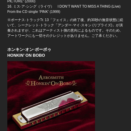
PICTURE” (2000)
16. ミス·ア·シング（ライヴ） I DON’T WANT TO MISS A THING (Live)
From the CD single ‘PINK’ (1999)
※ボーナス·トラックTr. 13「フェイス」の終了後、約30秒の無音状態に続
いて、シークレット·トラック「アンダー·マイ·スキン (リプライズ)」が演
奏されますが、これはアーティスト側の意向によるものです。そのため、
アートワークにも一切そのクレジットがありません。ご了承ください。
ホンキン·オン·ボーボゥ
HONKIN’ ON BOBO