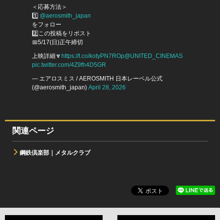
＜応募方法＞
1️⃣
@aerosmith_japan
をフォロー
2️⃣この投稿をリポスト
📅5/17(日)正午締切
上映詳細🔽
https://t.co/kotyPN7ROp
@UNITED_CINEMAS
pic.twitter.com/4Z9fh4D5GR
— エアロスミス / AEROSMITH 日本レーベル公式
(@aerosmith_japan)
April 28, 2026
関連ページ
鋼鉄倶楽部｜メタルクラブ