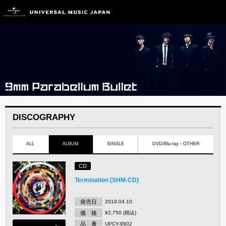
DISCOGRAPHY
ALL
ALBUM
SINGLE
DVD/Blu-ray・OTHER
CD
Termination [SHM-CD]
発売日
2019.04.10
価 格
¥2,750 (税込)
品 番
UPCY-9902