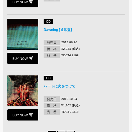
BUY NOW
CD
Dawning [通常盤]
発売日
2013.06.26
価 格
¥2,934 (税込)
品 番
TOCT-29169
BUY NOW
CD
ハートに火をつけて
発売日
2012.10.24
価 格
¥1,362 (税込)
品 番
TOCT-22319
BUY NOW