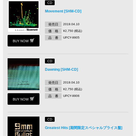
CD
Movement [SHM-CD]
発売日
2019.04.10
価 格
¥2,750 (税込)
品 番
UPCY-9905
BUY NOW
CD
Dawning [SHM-CD]
発売日
2019.04.10
価 格
¥2,750 (税込)
品 番
UPCY-9906
BUY NOW
CD
Greatest Hits [期間限定スペシャルプライス盤]