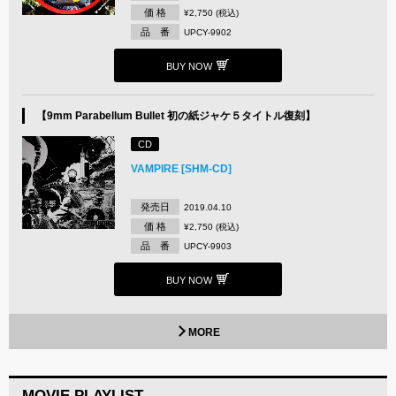
価 格
¥2,750 (税込)
品 番
UPCY-9902
BUY NOW
【9mm Parabellum Bullet 初の紙ジャケ５タイトル復刻】
CD
VAMPIRE [SHM-CD]
発売日
2019.04.10
価 格
¥2,750 (税込)
品 番
UPCY-9903
BUY NOW
MORE
MOVIE PLAYLIST