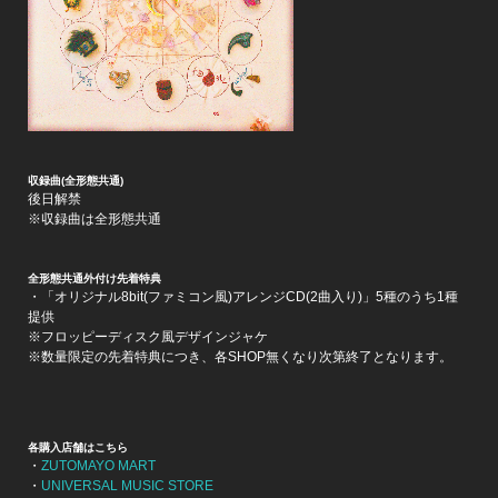
収録曲(全形態共通)
後日解禁
※収録曲は全形態共通
全形態共通外付け先着特典
・「オリジナル8bit(ファミコン風)アレンジCD(2曲入り)」5種のうち1種
提供
※フロッピーディスク風デザインジャケ
※数量限定の先着特典につき、各SHOP無くなり次第終了となります。
各購入店舗はこちら
・
ZUTOMAYO MART
・
UNIVERSAL MUSIC STORE