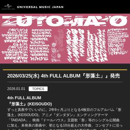
2026/03/25(水) 4th FULL ALBUM『形藻土」』発売
2026.01.01
TOPICS
4th FULL ALBUM
『形藻土』(KEISOUDO)
ずっと真夜中でいいのに。2年9ヶ月ぶりとなる4枚目のフルアルバム「形
藻土」(KEISOUDO)。アニメ『ダンダダン』エンディングテーマ
「TAIDADA」、映画『ドールハウス』主題歌「形」等のシングル公開曲
に加え、未発表の新曲や、初となる10分超えの大作曲、コンセプトに沿っ