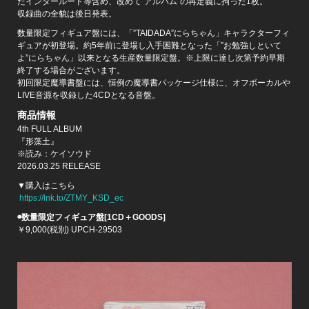
たインタールード等含め、改めて”アルバム”の再定義に拘った1枚。
収録曲の全貌は後日発表。
数量限定フィギュア盤には、「”TAIDADA”にらちゃん」キャラクターフィ
ギュアが初登場。約5年前に登場し入手困難となった「”お勉強しといて
よ”にらちゃん」以来となる生産数量限定盤。※上限に達し次第予約早期
終了する場合がございます。
初回限定魔導書盤には、恒例の魔導書パッケージ仕様に、オフボーカルや
LIVE音源を収録した4CDとなる音盤。
商品情報
4th FULL ALBUM
『形藻土』
※読み：ケイソウド
2026.03.25 RELEASE
▼購入はこちら
https://lnk.to/ZTMY_KSD_ec
◉数量限定フィギュア盤
[1CD＋GOODS]
￥9,000(税別) UPCH-29503