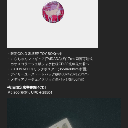
・限定COLD SLEEP TOY BOX仕様
・にらちゃんフィギュア(TAIDADA) 約17cm 両腕可動式
・カオスコラージュ紙ジャケ仕様CD 80光年先の君へ
・ZUTOMAYO リリックポスター(355×480mm 折畳)
・デイリーユーストートバッグ(約400×420×120mm)
・メディアノーチェメタリック缶バッジ(約56mm)
◉初回限定魔導書盤[4CD]
￥5,800(税別) / UPCH-29504