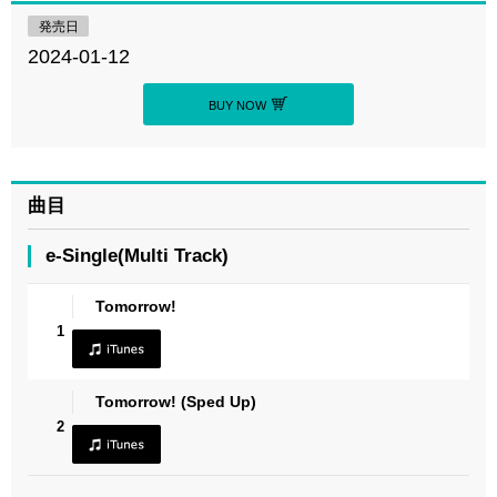
発売日
2024-01-12
BUY NOW
曲目
e-Single(Multi Track)
Tomorrow!
1
Tomorrow! (Sped Up)
2