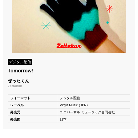
デジタル配信
Tomorrow!
ぜったくん
Zettakun
フォーマット
デジタル配信
レーベル
Virgin Music (JPN)
発売元
ユニバーサル ミュージック合同会社
発売国
日本