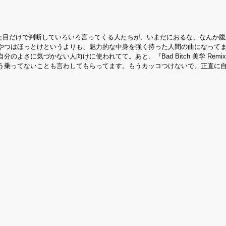
見た目だけで判断していろいろ言ってくる人たちが、いまだにおるな、なんか
やつはほっとけというよりも、魅力的な中身を強く持った人間の曲になって
よさに気づかない人向けに使われてて。あと、『Bad Bitch 美学 Remi
う乗ってないことも言わしてもらってます。もうカッコつけないで、正直に