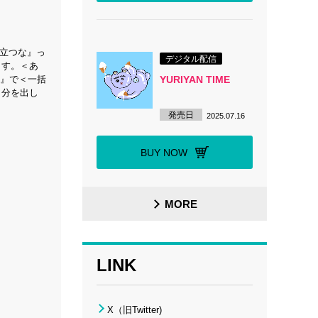
腹立つな』っ
デジタル配信
ます。＜あ
YURIYAN TIME
x』で＜一括
自分を出し
発売日
2025.07.16
BUY NOW
MORE
LINK
X（旧Twitter)