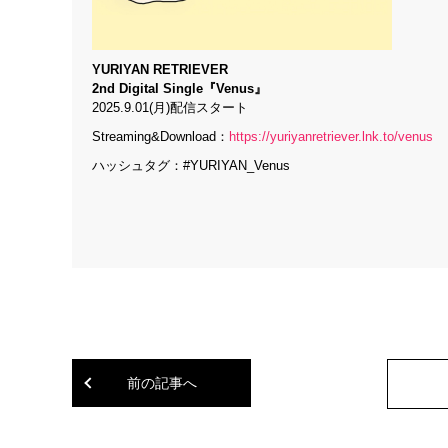
YURIYAN RETRIEVER
2nd Digital Single『Venus』
2025.9.01(月)配信スタート
Streaming&Download：
https://yuriyanretriever.lnk.to/venus
ハッシュタグ：#YURIYAN_Venus
前の記事へ