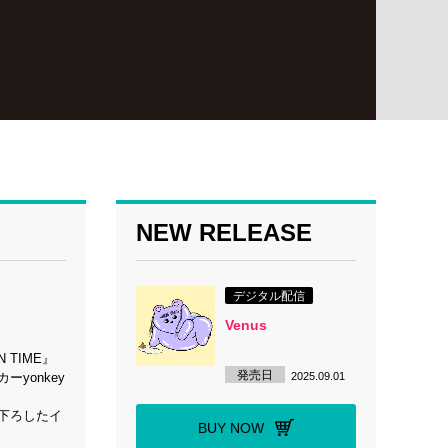
NEW RELEASE
デジタル配信
Venus
 TIME』
発売日
2025.09.01
yonkey
き下ろしたイ
BUY NOW