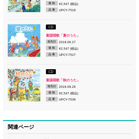
価 格
¥2,547 (税込)
品 番
UPCY-7518
CD
童謡唱歌「夏のうた」
発売日
2018.06.27
価 格
¥2,547 (税込)
品 番
UPCY-7527
CD
童謡唱歌「秋のうた」
発売日
2018.09.26
価 格
¥2,547 (税込)
品 番
UPCY-7539
関連ページ