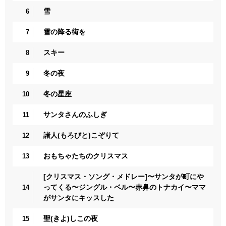
雪
6
雪の降る街を
7
スキー
8
冬の夜
9
冬の星座
10
サンタさんのふしぎ
11
諸人(もろびと)こぞりて
12
おもちゃたちのクリスマス
13
[クリスマス・ソング・メドレー]〜サンタが町にや
ってくる〜ジングル・ベル〜赤鼻のトナカイ〜ママ
14
がサンタにキッスした
聖(きよ)しこの夜
15