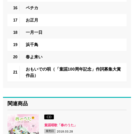
ペチカ
16
お正月
17
一月一日
18
浜千鳥
19
春よ来い
20
おもいでの唄（「童謡100周年記念」作詞募集大賞
21
作品）
関連商品
CD
童謡唱歌「春のうた」
発売日
2018.03.28