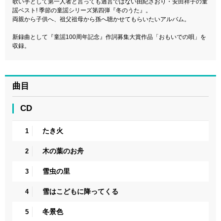
歌い手として第一人者と言っても過言ではない由紀さおり・安田祥子の童
謡ベスト! 季節の童謡シリーズ第四弾『冬のうた』。
両親から子供へ、祖父祖母から孫へ聴かせてもらいたいアルバム。
新録曲として『童謡100周年記念』作詞募集大賞作品「おもいでの唄」を
収録。
曲目
CD
たき火
1
木の葉のお舟
2
雪虫の里
3
雪はこどもに降ってくる
4
冬景色
5