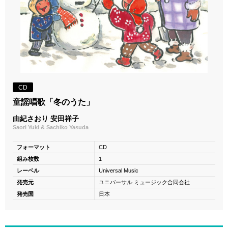
CD
童謡唱歌「冬のうた」
由紀さおり 安田祥子
Saori Yuki & Sachiko Yasuda
フォーマット
CD
組み枚数
1
レーベル
Universal Music
発売元
ユニバーサル ミュージック合同会社
発売国
日本