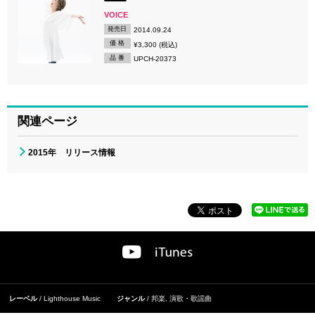
VOICE
発売日
2014.09.24
価 格
¥3,300 (税込)
品 番
UPCH-20373
関連ページ
2015年 リリース情報
レーベル
Lighthouse Music
ジャンル
邦楽
,
演歌・歌謡曲