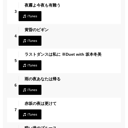
夜霧よ今夜も有難う
3
黄昏のビギン
4
ラストダンスは私に ※Duet with 坂本冬美
5
雨の夜あなたは帰る
6
赤坂の夜は更けて
7
暗い港のブルース