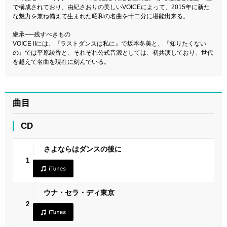
で構成されており、由紀さおりの美しいVOICEによって、2015年に新た
な魅力を兼ね備えて生まれた昭和の名曲を十二分に堪能出来る。
継承──残すべきもの
VOICE IIには、『ラストダンスは私に』で坂本冬美と、『知りたくない
の』では平原綾香と、それぞれ公式音源としては、初共演しており、世代
を越えて名曲を現在に刻んでいる。
曲目
CD
さよならはダンスの後に
1
ウナ・セラ・ディ東京
2