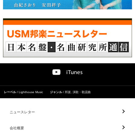
レーベル
Lighthouse Music
ジャンル
邦楽
,
演歌・歌謡曲
ニュースレター
会社概要