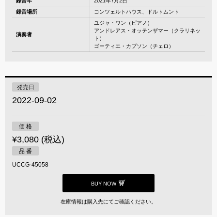
録音年
2021年7月2日
録音場所
コンツェルトハウス、ドルトムント
ユジャ・ワン（ピアノ）
アンドレアス・オッテンザマー（クラリネッ
演奏者
ト）
ゴーティエ・カプソン（チェロ）
発売日
2022-09-02
価 格
¥3,080 (税込)
品 番
UCCG-45058
BUY NOW
在庫情報は購入先にてご確認ください。