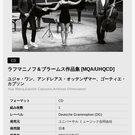
CD
ラフマニノフ＆ブラームス作品集 [MQA/UHQCD]
ユジャ・ワン、アンドレアス・オッテンザマー、ゴーティエ・
カプソン
Yuja Wang,Gautier Capuçon,Andreas Ottensamer
フォーマット
CD
組み枚数
1
レーベル
Deutsche Grammophon (DG)
発売元
ユニバーサル ミュージック合同会社
発売国
日本