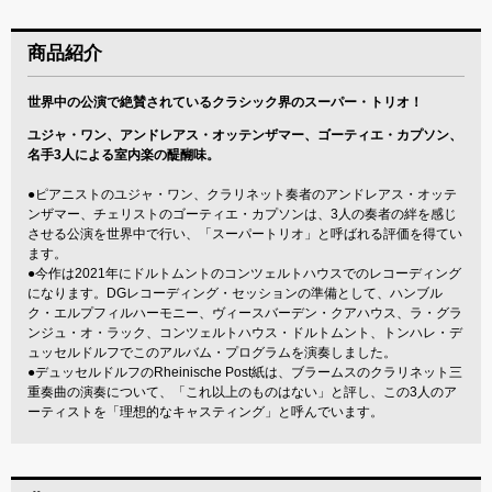
商品紹介
世界中の公演で絶賛されているクラシック界のスーパー・トリオ！
ユジャ・ワン、アンドレアス・オッテンザマー、ゴーティエ・カプソン、
名手3人による室内楽の醍醐味。
●ピアニストのユジャ・ワン、クラリネット奏者のアンドレアス・オッテ
ンザマー、チェリストのゴーティエ・カプソンは、3人の奏者の絆を感じ
させる公演を世界中で行い、「スーパートリオ」と呼ばれる評価を得てい
ます。
●今作は2021年にドルトムントのコンツェルトハウスでのレコーディング
になります。DGレコーディング・セッションの準備として、ハンブル
ク・エルプフィルハーモニー、ヴィースバーデン・クアハウス、ラ・グラ
ンジュ・オ・ラック、コンツェルトハウス・ドルトムント、トンハレ・デ
ュッセルドルフでこのアルバム・プログラムを演奏しました。
●デュッセルドルフのRheinische Post紙は、ブラームスのクラリネット三
重奏曲の演奏について、「これ以上のものはない」と評し、この3人のア
ーティストを「理想的なキャスティング」と呼んでいます。