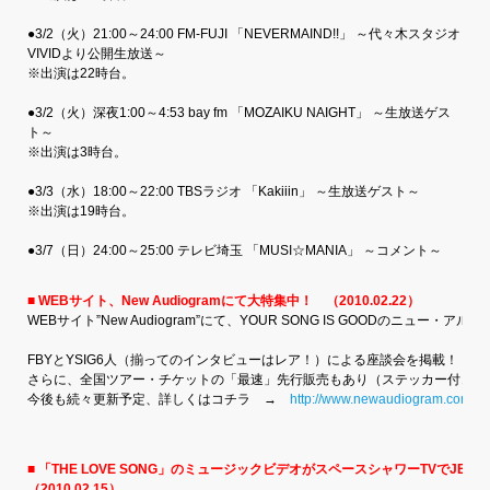
●3/2（火）21:00～24:00 FM-FUJI 「NEVERMAIND!!」 ～代々木スタジオ
VIVIDより公開生放送～
※出演は22時台。
●3/2（火）深夜1:00～4:53 bay fm 「MOZAIKU NAIGHT」 ～生放送ゲス
ト～
※出演は3時台。
●3/3（水）18:00～22:00 TBSラジオ 「Kakiiin」 ～生放送ゲスト～
※出演は19時台。
●3/7（日）24:00～25:00 テレビ埼玉 「MUSI☆MANIA」 ～コメント～
■ WEBサイト、New Audiogramにて大特集中！ （2010.02.22）
WEBサイト”New Audiogram”にて、YOUR SONG IS GOODのニュー・アルバム
FBYとYSIG6人（揃ってのインタビューはレア！）による座談会を掲載！
さらに、全国ツアー・チケットの「最速」先行販売もあり（ステッカー付き！
今後も続々更新予定、詳しくはコチラ →
http://www.newaudiogram.com/pr
■ 「THE LOVE SONG」のミュージックビデオがスペースシャワーTVでJ
（2010.02.15）