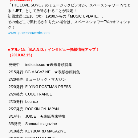
「THE LOVE SONG」のミュージックビデオが、スペースシャワーTVでど
る「JET」として放送されることが決定！
初回放送は2/18（木） 19:00からの「MUSIC UPDATE」。
その他どこで流れるか知りたい場合は、スペースシャワーTVのオフィシャルH
ク！
www.spaceshowertv.com
■ アルバム「B.A.N.D.」インタビュー掲載情報アップ！
（2010.02.15）
発売中
indies issue ★表紙巻頭特集
2/15発行
BG MAGAZINE ★表紙巻頭特集
2/20発売
ミュージック・マガジン
2/20発行
FLYING POSTMAN PRESS
2/24発売
COOL TRANCE
2/25発行
bounce
2/27発売
ROCKIN ON JAPAN
3/1発行
JUICE ★表紙巻末特集
3/6発売
Samurai magazine
3/10発売
KEYBOARD MAGAZINE