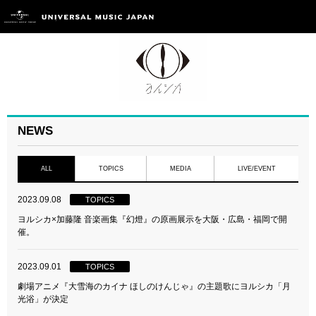
NEWS
ALL
TOPICS
MEDIA
LIVE/EVENT
2023.09.08
TOPICS
ヨルシカ×加藤隆 音楽画集『幻燈』の原画展示を大阪・広島・福岡で開
催。
2023.09.01
TOPICS
劇場アニメ『大雪海のカイナ ほしのけんじゃ』の主題歌にヨルシカ「月
光浴」が決定