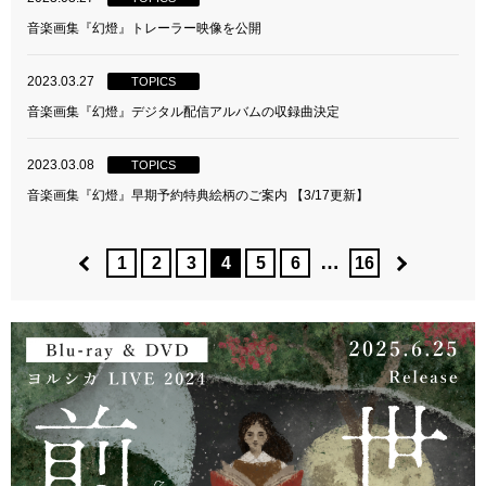
音楽画集『幻燈』トレーラー映像を公開
2023.03.27
TOPICS
音楽画集『幻燈』デジタル配信アルバムの収録曲決定
2023.03.08
TOPICS
音楽画集『幻燈』早期予約特典絵柄のご案内 【3/17更新】
…
1
2
3
4
5
6
16