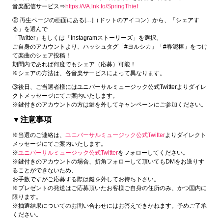
音楽配信サービス⇒
https://VA.lnk.to/SpringThief
② 再生ページの画面にある[…]（ドットのアイコン）から、「シェアす
る」を選んで
「Twitter」もしくは「Instagramストーリーズ」を選択。
ご自身のアカウントより、ハッシュタグ「#ヨルシカ」「#春泥棒」をつけ
て楽曲のシェア投稿！
期間内であれば何度でもシェア（応募）可能！
※シェアの方法は、各音楽サービスによって異なります。
③後日、ご当選者様にはユニバーサルミュージック公式Twitterよりダイレ
クトメッセージにてご案内いたします。
※鍵付きのアカウントの方は鍵を外してキャンペーンにご参加ください。
▼注意事項
※当選のご連絡は、
ユニバーサルミュージック公式Twitter
よりダイレクト
メッセージにてご案内いたします。
※
ユニバーサルミュージック公式Twitter
をフォローしてください。
※鍵付きのアカウントの場合、折角フォローして頂いてもDMをお送りす
ることができないため、
お手数ですがご応募する際は鍵を外してお待ち下さい。
※プレゼントの発送はご応募頂いたお客様ご自身の住所のみ、かつ国内に
限ります。
※抽選結果についてのお問い合わせにはお答えできかねます。予めご了承
ください。