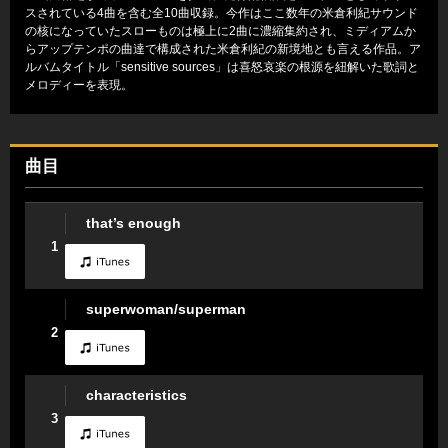
スされている4曲を含む全10曲収録。今作はここ数年の米倉利紀サウンド
の核になっていたスローものは極上に2曲に濃縮集約され、ミディアムか
らアップテンポの曲達で構成された米倉利紀の新境地とも言える作品。ア
ルバムタイトル「sensitive sources」は喜怒哀楽の根源を紐解いた歌詞と
メロディーを表現。
曲目
that’s enough
1
superwoman/superman
2
characteristics
3