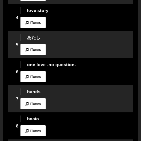
love story
4
あたし
5
one love -no question-
6
hands
7
bacio
8