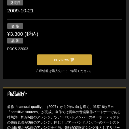
発売日
2009-10-21
価 格
¥3,300 (税込)
品 番
POCS-22003
BUY NOW
在庫情報は購入先にてご確認ください。
商品紹介
前作「samurai quality」（2007）から2年の時を経て、通算16枚目の
「sensitive sources」が完成。今作では長年の音楽製作パートナーである
柿崎洋一郎が6曲のアレンジ、ツアーバンドメンバーのキーボーディスト
の佐藤真吾が3曲のアレンジ、同じくツアーバンドメンバーのベーシスト
の山田裕之が1曲のアレンジを担当。先行配信限定シングルとしてリリー