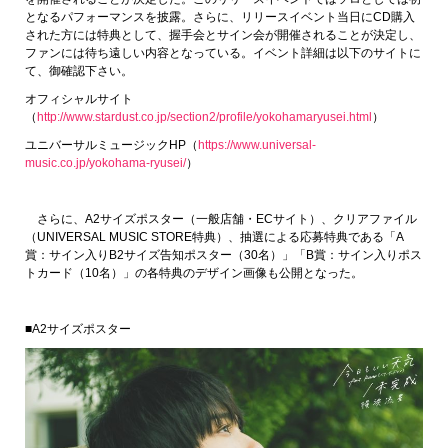
となるパフォーマンスを披露。さらに、リリースイベント当日にCD購入
された方には特典として、握手会とサイン会が開催されることが決定し、
ファンには待ち遠しい内容となっている。イベント詳細は以下のサイトに
て、御確認下さい。
オフィシャルサイト
（
http://www.stardust.co.jp/section2/profile/yokohamaryusei.html
）
ユニバーサルミュージックHP（
https://www.universal-
music.co.jp/yokohama-ryusei/
）
さらに、A2サイズポスター（一般店舗・ECサイト）、クリアファイル
（UNIVERSAL MUSIC STORE特典）、抽選による応募特典である「A
賞：サイン入りB2サイズ告知ポスター（30名）」「B賞：サイン入りポス
トカード（10名）」の各特典のデザイン画像も公開となった。
■A2サイズポスター