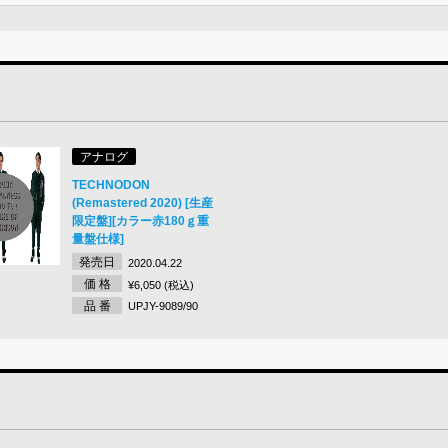
アナログ
TECHNODON
(Remastered 2020) [生産
限定盤][カラー赤180ｇ重
量盤仕様]
発売日
2020.04.22
価 格
¥6,050 (税込)
品 番
UPJY-9089/90