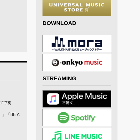
DOWNLOAD
STREAMING
グで初
）」「BE A