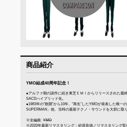
商品紹介
YMO結成40周年記念！
●アルファ期の諸作に続き東芝ＥＭＩからリリースされた最
SACDハイブリッド化。
●1983年の“散開”から10年、“再生”したYMOが発表した唯一のオ
SUPERMAN」他、当時の最新テクノ・サウンドを大胆に取り
※全編曲:
YMO
※2020年最新リマスタリング：砂原良徳／リマスタリング監修：