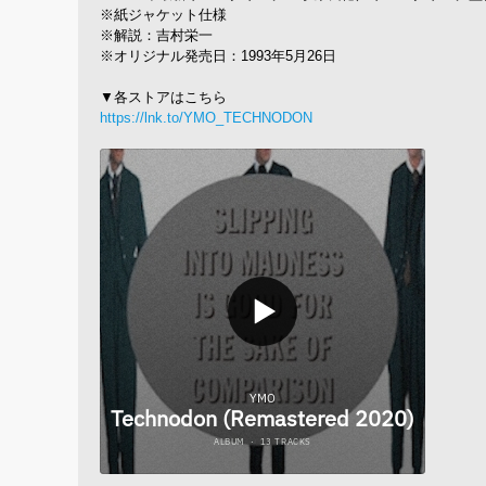
※紙ジャケット仕様
※解説：吉村栄一
※オリジナル発売日：1993年5月26日
▼各ストアはこちら
https://lnk.to/YMO_TECHNODON