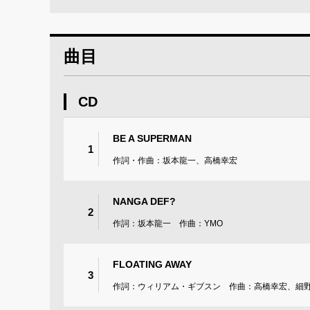
曲目
CD
BE A SUPERMAN
1
作詞・作曲：坂本龍一、高橋幸宏
NANGA DEF?
2
作詞：坂本龍一 作曲：YMO
FLOATING AWAY
3
作詞：ウィリアム・ギブスン 作曲：高橋幸宏、細