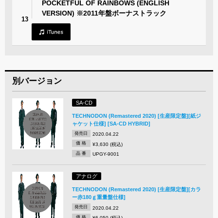
POCKETFUL OF RAINBOWS (ENGLISH
VERSION) ※2011年盤ボーナストラック
13
別バージョン
SA-CD
TECHNODON (Remastered 2020) [生産限定盤][紙ジ
ャケット仕様] [SA-CD HYBRID]
発売日
2020.04.22
価 格
¥3,630 (税込)
品 番
UPGY-9001
アナログ
TECHNODON (Remastered 2020) [生産限定盤][カラ
ー赤180ｇ重量盤仕様]
発売日
2020.04.22
価 格
¥6,050 (税込)