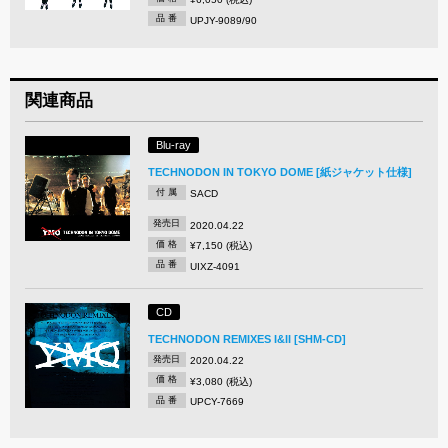
品 番
UPJY-9089/90
関連商品
Blu-ray
TECHNODON IN TOKYO DOME [紙ジャケット仕様]
付 属
SACD
発売日
2020.04.22
価 格
¥7,150 (税込)
品 番
UIXZ-4091
CD
TECHNODON REMIXES I&II [SHM-CD]
発売日
2020.04.22
価 格
¥3,080 (税込)
品 番
UPCY-7669