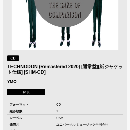
CD
TECHNODON (Remastered 2020) [通常盤][紙ジャケッ
ト仕様] [SHM-CD]
YMO
解 説
フォーマット
CD
組み枚数
1
レーベル
USM
発売元
ユニバーサル ミュージック合同会社