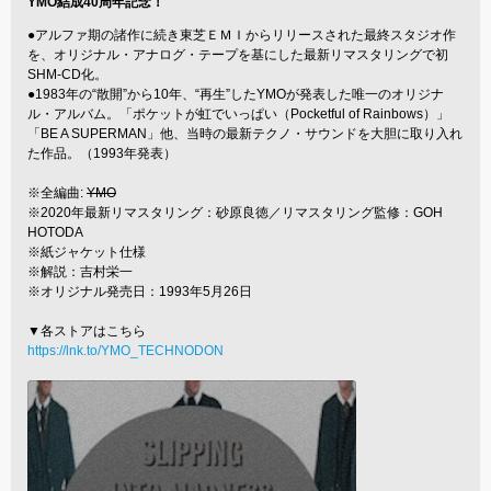
YMO結成40周年記念！
●アルファ期の諸作に続き東芝ＥＭＩからリリースされた最終スタジオ作
を、オリジナル・アナログ・テープを基にした最新リマスタリングで初
SHM-CD化。
●1983年の“散開”から10年、“再生”したYMOが発表した唯一のオリジナ
ル・アルバム。「ポケットが虹でいっぱい（Pocketful of Rainbows）」
「BE A SUPERMAN」他、当時の最新テクノ・サウンドを大胆に取り入れ
た作品。（1993年発表）
※全編曲:
YMO
※2020年最新リマスタリング：砂原良徳／リマスタリング監修：GOH
HOTODA
※紙ジャケット仕様
※解説：吉村栄一
※オリジナル発売日：1993年5月26日
▼各ストアはこちら
https://lnk.to/YMO_TECHNODON