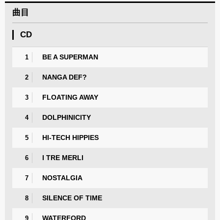
曲目
CD
BE A SUPERMAN
1
NANGA DEF?
2
FLOATING AWAY
3
DOLPHINICITY
4
HI-TECH HIPPIES
5
I TRE MERLI
6
NOSTALGIA
7
SILENCE OF TIME
8
WATERFORD
9