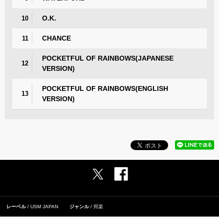
O.K.
10
CHANCE
11
POCKETFUL OF RAINBOWS(JAPANESE
12
VERSION)
POCKETFUL OF RAINBOWS(ENGLISH
13
VERSION)
レーベル
USM JAPAN
ジャンル
邦楽