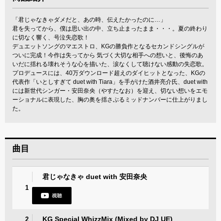
「君じゃなきゃダメだと、あの時、伝えたかったのに…」
君を失ってから、僕は思い出の中、立ち止まったまま・・・。夏の終わり
に切なく響く、号泣失恋歌！
デュエットソングのマエストロ、KGの勝負作となるセカンドシングルが
ついに完成！今作は失ってから 気づく大切な相手への想いと、後悔のあ
いだに揺れる壊れそうな心を描いた、涙なくして聴けない感動の失恋歌。
プロデュースには、40万ダウンロード超えのダイヒットとなった、KGの
代表作「いとしすぎて duet with Tiara」を手がけた酒井亮介氏、duet with
には新世代シンガー・安田奈央（やすたなお）を迎え、切ない想いをエモ
ーショナルに表現した、胸の奥を揺さぶるミッドナンバーに仕上がりまし
た。
曲目
君じゃなきゃ duet with 安田奈央
1
KG Special WhizzMix (Mixed by DJ UE)
2