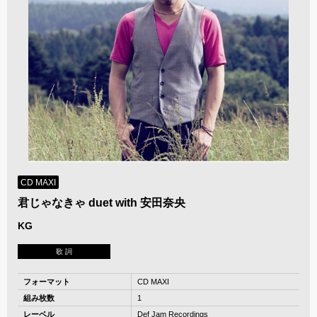
CD MAXI
君じゃなきゃ duet with 安田奈央
KG
歌 詞
フォーマット
CD MAXI
組み枚数
1
レーベル
Def Jam Recordings