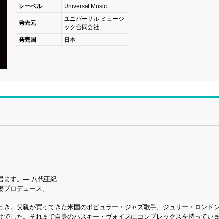
レーベル
Universal Music
ユニバーサル ミュージ
発売元
ック合同会社
発売国
日本
！
居ます。― 八代亜紀
陽プロデュース。
とき。父親が買ってきた米国のポピュラー・ジャズ歌手、ジュリー・ロンド
けでした。それまで自身のハスキー・ヴォイスにコンプレックスを持ってい