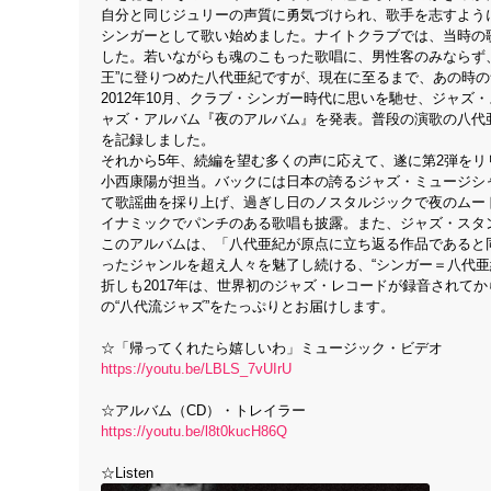
自分と同じジュリーの声質に勇気づけられ、歌手を志すように
シンガーとして歌い始めました。ナイトクラブでは、当時の
した。若いながらも魂のこもった歌唱に、男性客のみならず、
王”に登りつめた八代亜紀ですが、現在に至るまで、あの時
2012年10月、クラブ・シンガー時代に思いを馳せ、ジャ
ャズ・アルバム『夜のアルバム』を発表。普段の演歌の八代
を記録しました。
それから5年、続編を望む多くの声に応えて、遂に第2弾を
小西康陽が担当。バックには日本の誇るジャズ・ミュージシャ
て歌謡曲を採り上げ、過ぎし日のノスタルジックで夜のムー
イナミックでパンチのある歌唱も披露。また、ジャズ・スタン
このアルバムは、「八代亜紀が原点に立ち返る作品であると
ったジャンルを超え人々を魅了し続ける、“シンガー＝八代亜
折しも2017年は、世界初のジャズ・レコードが録音されて
の“八代流ジャズ”をたっぷりとお届けします。
☆「帰ってくれたら嬉しいわ」ミュージック・ビデオ
https://youtu.be/LBLS_7vUIrU
☆アルバム（CD）・トレイラー
https://youtu.be/l8t0kucH86Q
☆Listen