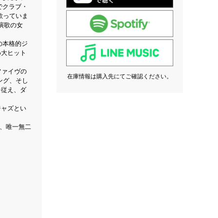
でクラブ・
歌っていま
演歌の女
の本格的ジ
め大ヒット
ファイヴの
在庫情報は購入先にてご確認ください。
ング、そし
を従え、ダ
ジャズとい
い、唯一無二