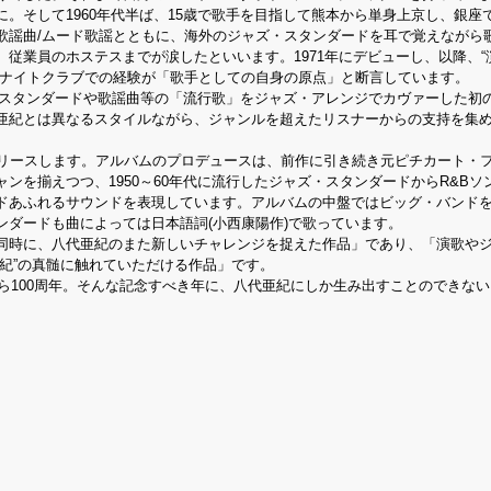
。そして1960年代半ば、15歳で歌手を目指して熊本から単身上京し、銀座
歌謡曲/ムード歌謡とともに、海外のジャズ・スタンダードを耳で覚えながら
従業員のホステスまでが涙したといいます。1971年にデビューし、以降、“
のナイトクラブでの経験が「歌手としての自身の原点」と断言しています。
ズ・スタンダードや歌謡曲等の「流行歌」をジャズ・アレンジでカヴァーした初
亜紀とは異なるスタイルながら、ジャンルを超えたリスナーからの支持を集
リリースします。アルバムのプロデュースは、前作に引き続き元ピチカート・
ンを揃えつつ、1950～60年代に流行したジャズ・スタンダードからR&Bソ
ドあふれるサウンドを表現しています。アルバムの中盤ではビッグ・バンド
ダードも曲によっては日本語詞(小西康陽作)で歌っています。
同時に、八代亜紀のまた新しいチャレンジを捉えた作品」であり、「演歌や
紀”の真髄に触れていただける作品」です。
から100周年。そんな記念すべき年に、八代亜紀にしか生み出すことのできな