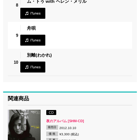
ム・トゥ with ヘレン・メリル
8
舟唄
9
別離(わかれ)
10
関連商品
CD
夜のアルバム [SHM-CD]
発売日
2012.10.10
価 格
¥3,300 (税込)