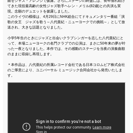
曲をジャズ・アレンジで披露。さらにステージの終盤には、長年憧れ続け
てきた現役最高齢の女性ジャズ歌手ヘレン・メリル(82歳)との共演も実
現。念願のデュエットを披露しました。
このライヴの模様は、4月29日にNHK総合にてドキュメンタリー番組「演
歌の女王 ジャズを歌う～八代亜紀・ニューヨークでの挑戦～」として放
送され、大きな話題となりました。
小学5年生のときにジャズと出会いクラブシンガーを志した八代亜紀にと
って、本場ニューヨークの名門クラブでの公演は、まさに50年来の夢が叶
った一夜となりました。本作では、その感動のステージを当夜の演奏曲順
のままに収録し再現します。
＊本作品は、八代亜紀の所属レコード会社である日本コロムビア株式会社
のご厚意により、ユニバーサル ミュージック合同会社から発売いたしま
す。