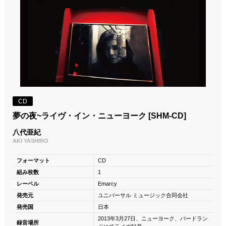
CD
夢の夜~ライヴ・イン・ニューヨーク [SHM-CD]
八代亜紀
AKI YASHIRO
フォーマット
CD
組み枚数
1
レーベル
Emarcy
発売元
ユニバーサル ミュージック合同会社
発売国
日本
2013年3月27日、ニューヨーク、バードラン
録音場所