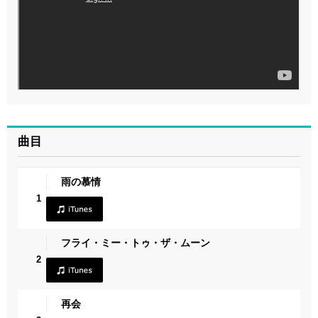
曲目
雨の慕情
1
フライ・ミー・トゥ・ザ・ムーン
2
再会