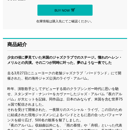
BUY NOW
在庫情報は購入先にてご確認ください。
商品紹介
少女の頃に夢見ていた米国のジャズクラブでのステージ。憧れのヘレン・
メリルとの共演。その二つが同時に叶った、夢のような一夜でした
去る3月27日にニューヨークの老舗ジャズクラブ「バードランド」にて開
催された、初の海外ジャズ公演のライヴ・アルバム。
昨年、演歌歌手としてデビューする前のクラブシンガー時代に思いを馳
せ、スタンダード・ナンバーをカヴァーしたジャズ・アルバム『夜のアル
バム』が大ヒットを記録。同作品は、日本のみならず、米国を含む世界75
ヵ国で配信されました。
それを受けて開催された、一夜限りのスペシャル・ライヴ。この日のため
に結成された現地ジャズメンによるバンドとともに息の合ったパフォーマ
ンスを繰り広げ、500名の観客を魅了しました。
『夜のアルバム』収録曲以外にも、「雨の慕情」や「舟唄」といった代表