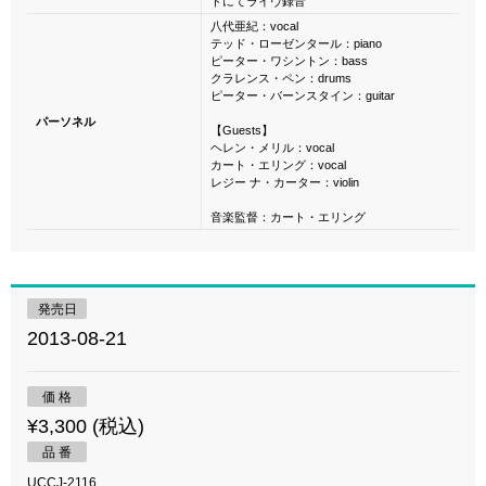
ドにてライヴ録音
八代亜紀：vocal
テッド・ローゼンタール：piano
ピーター・ワシントン：bass
クラレンス・ペン：drums
ピーター・バーンスタイン：guitar
パーソネル
【Guests】
ヘレン・メリル：vocal
カート・エリング：vocal
レジー ナ・カーター：violin
音楽監督：カート・エリング
発売日
2013-08-21
価 格
¥3,300 (税込)
品 番
UCCJ-2116