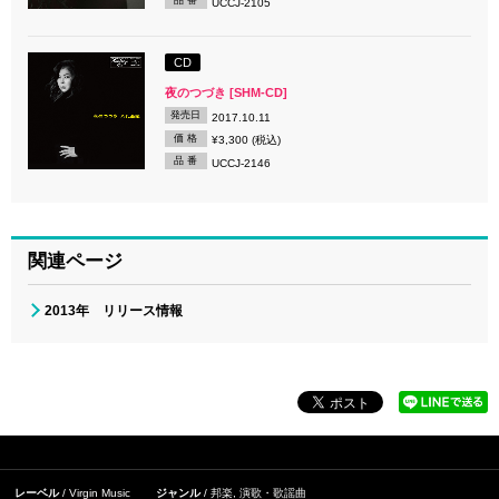
品 番
UCCJ-2105
CD
夜のつづき [SHM-CD]
発売日
2017.10.11
価 格
¥3,300 (税込)
品 番
UCCJ-2146
関連ページ
2013年 リリース情報
レーベル
Virgin Music
ジャンル
邦楽
,
演歌・歌謡曲