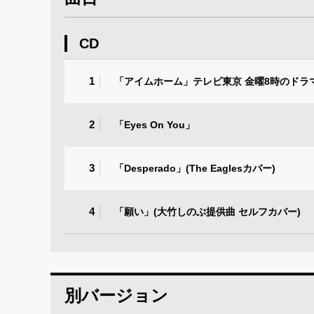
CD
1
「アイムホーム」テレビ東京 金曜8時のドラ
2
「Eyes On You」
3
「Desperado」(The Eaglesカバー)
4
「願い」(大竹しのぶ提供曲 セルフカバー)
別バージョン