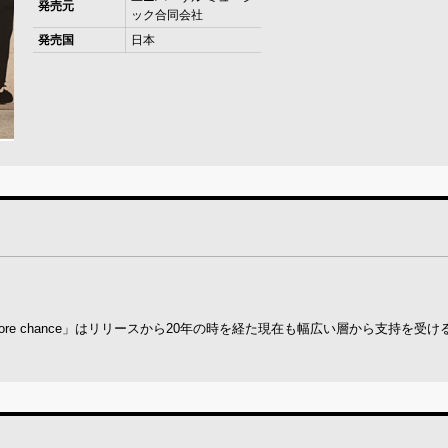
発売元
ック合同会社
発売国
日本
ne more chance」はリリースから20年の時を経た現在も幅広い層から支持を受