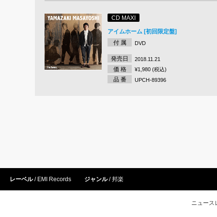
CD MAXI
アイムホーム [初回限定盤]
付 属
DVD
発売日
2018.11.21
価 格
¥1,980 (税込)
品 番
UPCH-89396
レーベル
EMI Records
ジャンル
邦楽
ニュース