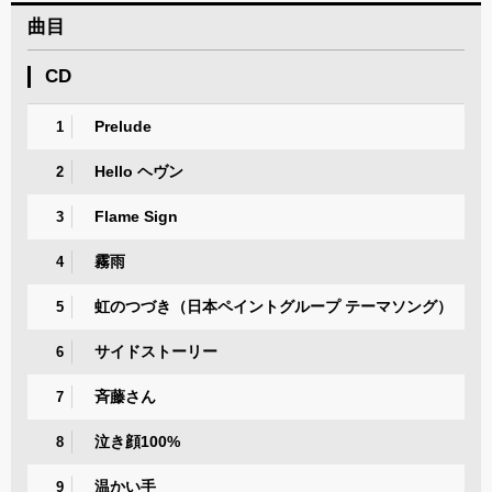
曲目
CD
Prelude
1
Hello ヘヴン
2
Flame Sign
3
霧雨
4
虹のつづき（日本ペイントグループ テーマソング）
5
サイドストーリー
6
斉藤さん
7
泣き顔100%
8
温かい手
9