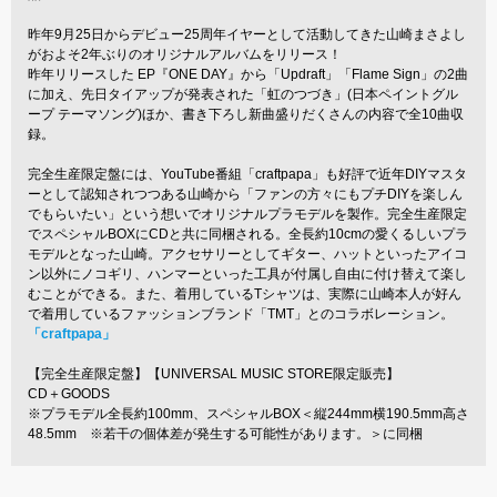
昨年9月25日からデビュー25周年イヤーとして活動してきた山崎まさよし
がおよそ2年ぶりのオリジナルアルバムをリリース！
昨年リリースした EP『ONE DAY』から「Updraft」「Flame Sign」の2曲
に加え、先日タイアップが発表された「虹のつづき」(日本ペイントグル
ープ テーマソング)ほか、書き下ろし新曲盛りだくさんの内容で全10曲収
録。
完全生産限定盤には、YouTube番組「craftpapa」も好評で近年DIYマスタ
ーとして認知されつつある山崎から「ファンの方々にもプチDIYを楽しん
でもらいたい」という想いでオリジナルプラモデルを製作。完全生産限定
でスペシャルBOXにCDと共に同梱される。全長約10cmの愛くるしいプラ
モデルとなった山崎。アクセサリーとしてギター、ハットといったアイコ
ン以外にノコギリ、ハンマーといった工具が付属し自由に付け替えて楽し
むことができる。また、着用しているTシャツは、実際に山崎本人が好ん
で着用しているファッションブランド「TMT」とのコラボレーション。
「craftpapa」
【完全生産限定盤】【UNIVERSAL MUSIC STORE限定販売】
CD＋GOODS
※プラモデル全長約100mm、スペシャルBOX＜縦244mm横190.5mm高さ
48.5mm ※若干の個体差が発生する可能性があります。＞に同梱