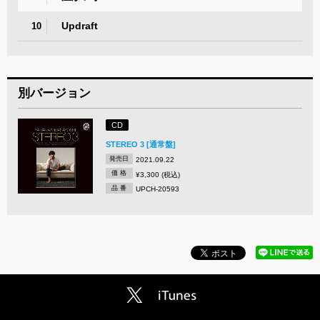
Updraft
10
別バージョン
CD
STEREO 3 [通常盤]
発売日
2021.09.22
価 格
¥3,300 (税込)
品 番
UPCH-20593