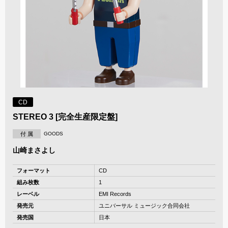
CD
STEREO 3 [完全生産限定盤]
付 属
GOODS
山崎まさよし
フォーマット
CD
組み枚数
1
レーベル
EMI Records
発売元
ユニバーサル ミュージック合同会社
発売国
日本