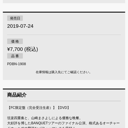
発売日
2019-07-24
価 格
¥7,700 (税込)
品 番
PDBN-1908
在庫情報は購入先にてご確認ください。
商品紹介
【FC限定盤（完全受注生産）】【DVD】
弦楽四重奏と、山崎まさよしによる優雅な晩餐。
大好評を博したBANQUETツアーのファイナル公演、格式あるオーチャー