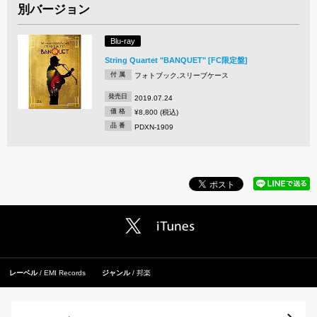
別バージョン
Blu-ray
String Quartet "BANQUET" [FC限定盤]
付 属
フォトブック,スリーブケース
発売日
2019.07.24
価 格
¥8,800 (税込)
品 番
PDXN-1909
レーベル
EMI Records
ジャンル
邦楽