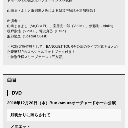
ドホールでの贅沢なパフォーマンスを収録！
山崎まさよしと服部隆之氏による副音声解説を追加収録！
出演者：
山崎まさよし（Vo,Gt＆Pf）、室屋光一郎（Violin）、伊藤彩（Violin）、
榎戸崇浩（Viola）、堀沢真己（Cello）
服部隆之（Special Guest）
・FC限定盤特典として、BANQUET TOUR全公演のライブ写真をまとめ
た豪華72Pのスペシャルフォトブック付き！
・特別仕様スリーブケース（三方背）
曲目
DVD
2018年12月26日（水）Bunkamuraオーチャードホール公演
月明かりに照らされて
メヌエット