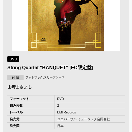
DVD
String Quartet "BANQUET" [FC限定盤]
付 属
フォトブック,スリーブケース
山崎まさよし
フォーマット
DVD
組み枚数
2
レーベル
EMI Records
発売元
ユニバーサル ミュージック合同会社
発売国
日本