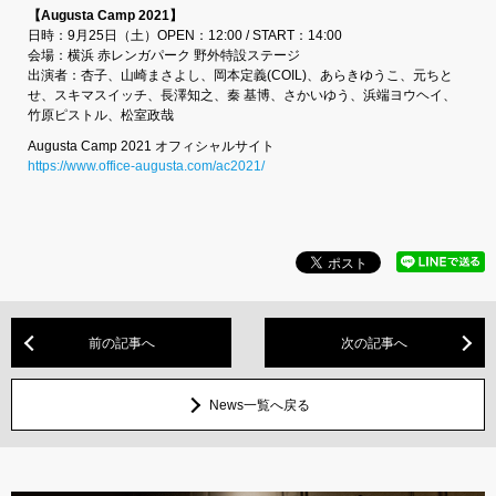
【Augusta Camp 2021】
日時：9月25日（土）OPEN：12:00 / START：14:00
会場：横浜 赤レンガパーク 野外特設ステージ
出演者：杏子、山崎まさよし、岡本定義(COIL)、あらきゆうこ、元ちと
せ、スキマスイッチ、長澤知之、秦 基博、さかいゆう、浜端ヨウヘイ、
竹原ピストル、松室政哉
Augusta Camp 2021 オフィシャルサイト
https://www.office-augusta.com/ac2021/
前の記事へ
次の記事へ
News一覧へ戻る