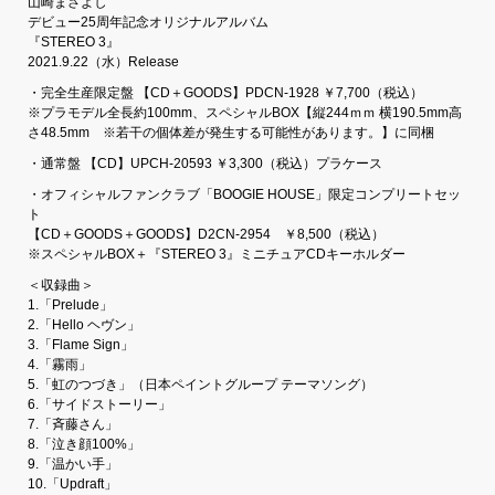
山崎まさよし
デビュー25周年記念オリジナルアルバム
『STEREO 3』
2021.9.22（水）Release
・完全生産限定盤 【CD＋GOODS】PDCN-1928 ￥7,700（税込）
※プラモデル全長約100mm、スペシャルBOX【縦244ｍｍ 横190.5mm高
さ48.5mm ※若干の個体差が発生する可能性があります。】に同梱
・通常盤 【CD】UPCH-20593 ￥3,300（税込）プラケース
・オフィシャルファンクラブ「BOOGIE HOUSE」限定コンプリートセッ
ト
【CD＋GOODS＋GOODS】D2CN-2954 ￥8,500（税込）
※スペシャルBOX＋『STEREO 3』ミニチュアCDキーホルダー
＜収録曲＞
1.「Prelude」
2.「Hello ヘヴン」
3.「Flame Sign」
4.「霧雨」
5.「虹のつづき」（日本ペイントグループ テーマソング）
6.「サイドストーリー」
7.「斉藤さん」
8.「泣き顔100%」
9.「温かい手」
10.「Updraft」