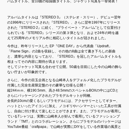
バムタイトル、全10曲の収録曲タイトル、ジャケット写真を一挙発表！
アルバムタイトルは『STEREO 3』（ステレオ・スリー）。デビュー翌年
の1996年にリリースされた『STEREO』、さらに翌年1997年にリリース
された『STEREO 2』に続く、 “プライベート・アルバム”として位置付け
られている『STEREO』シリーズの第３弾となり、およそ24年の時を越
えて25周年のメモリアル作に相応しいタイトルが冠されました。
今作は、昨年リリースした EP『ONE DAY』から代表曲「Updraft」
「Flame Sign」の2曲を収録し、その他の8曲は全て書き下ろしの新曲
と、濃厚な内容となっており、『STEREO』を冠したアルバムタイトルも
相まってその内容に期待が高まります。
そしてジャケット写真も合わせて公開。50歳を目前にした今の山崎の飾ら
ない佇まいが印象的です。
さらに、今作の目玉企画となる山崎本人をデフォルメ化したプラモデルが
付属した完全生産限定盤のその豪華な仕様も公開！
縦244ｍｍ、横190.5mm、高さ48.5mmのスペシャルBOXの中にはCDと
さらにパッケージングされたプラモデルキットが同梱。
全長約10cmの愛くるしいプラモデルには、アクセサリーとしてギター、
ハットといったアイコンに加え、ノコギリやハンマーといった工具が付属
し、自由に付け替えて楽しむことができます。また、プラモデルが着用し
ているTシャツは、実際に山崎本人が好んで着用しているファッションブ
ランド「TMT」とのコラボレーション。さらにプラモデルのパッケージは
YouTube番組「craftpapa」で山崎が実際にDIYをしている作業場の風景と