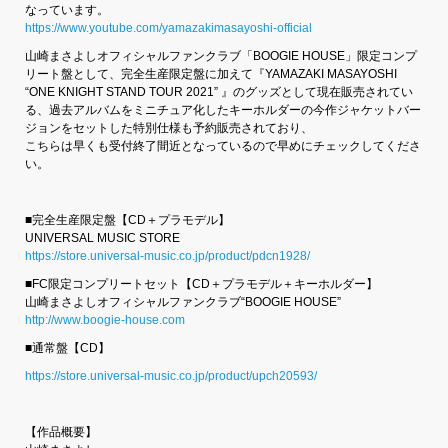
なっています。
https://www.youtube.com/yamazakimasayoshi-official
山崎まさよしオフィシャルファンクラブ「BOOGIE HOUSE」限定コンプ
リート盤として、完全生産限定盤に加えて『YAMAZAKI MASAYOSHI
“ONE KNIGHT STAND TOUR 2021” 』のグッズとして現在販売されてい
る、過去アルバムをミニチュア化したキーホルダーの今作ジャケットバー
ジョンをセットした特別仕様も予約販売されており、
こちらは早くも受付終了間近となっているので早めにチェックしてくださ
い。
■完全生産限定盤【CD＋プラモデル】
UNIVERSAL MUSIC STORE
https://store.universal-music.co.jp/product/pdcn1928/
■FC限定コンプリートセット【CD＋プラモデル＋キーホルダー】
山崎まさよしオフィシャルファンクラブ“BOOGIE HOUSE”
http://www.boogie-house.com
■通常盤【CD】
https://store.universal-music.co.jp/product/upch20593/
【作品概要】