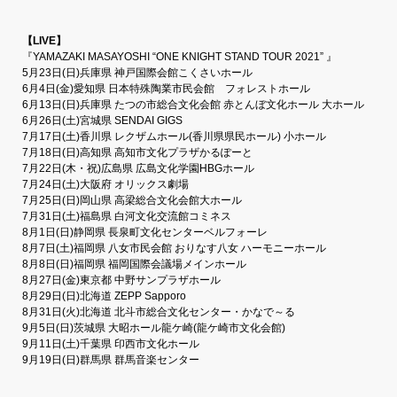
【LIVE】
『YAMAZAKI MASAYOSHI “ONE KNIGHT STAND TOUR 2021” 』
5月23日(日)兵庫県 神戸国際会館こくさいホール
6月4日(金)愛知県 日本特殊陶業市民会館 フォレストホール
6月13日(日)兵庫県 たつの市総合文化会館 赤とんぼ文化ホール 大ホール
6月26日(土)宮城県 SENDAI GIGS
7月17日(土)香川県 レクザムホール(香川県県民ホール) 小ホール
7月18日(日)高知県 高知市文化プラザかるぽーと
7月22日(木・祝)広島県 広島文化学園HBGホール
7月24日(土)大阪府 オリックス劇場
7月25日(日)岡山県 高梁総合文化会館大ホール
7月31日(土)福島県 白河文化交流館コミネス
8月1日(日)静岡県 長泉町文化センターベルフォーレ
8月7日(土)福岡県 八女市民会館 おりなす八女 ハーモニーホール
8月8日(日)福岡県 福岡国際会議場メインホール
8月27日(金)東京都 中野サンプラザホール
8月29日(日)北海道 ZEPP Sapporo
8月31日(火)北海道 北斗市総合文化センター・かなで～る
9月5日(日)茨城県 大昭ホール龍ケ崎(龍ケ崎市文化会館)
9月11日(土)千葉県 印西市文化ホール
9月19日(日)群馬県 群馬音楽センター