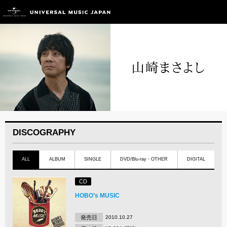
DISCOGRAPHY
ALL
ALBUM
SINGLE
DVD/Blu-ray・OTHER
DIGITAL
CD
HOBO’s MUSIC
発売日
2010.10.27