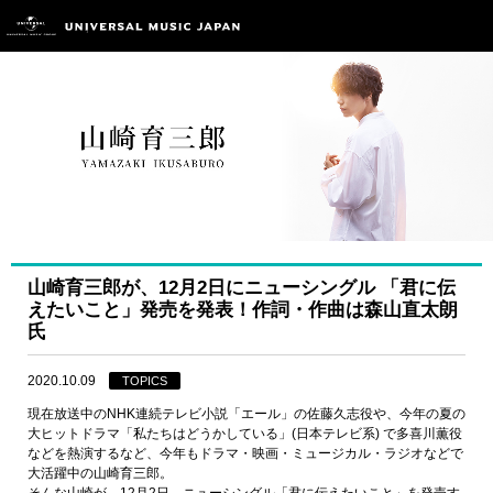
山崎育三郎が、12月2日にニューシングル 「君に伝
えたいこと」発売を発表！作詞・作曲は森山直太朗
氏
2020.10.09
TOPICS
現在放送中のNHK連続テレビ小説「エール」の佐藤久志役や、今年の夏の
大ヒットドラマ「私たちはどうかしている」(日本テレビ系) で多喜川薫役
などを熱演するなど、今年もドラマ・映画・ミュージカル・ラジオなどで
大活躍中の山崎育三郎。
そんな山崎が、12月2日、ニューシングル「君に伝えたいこと」を発売す