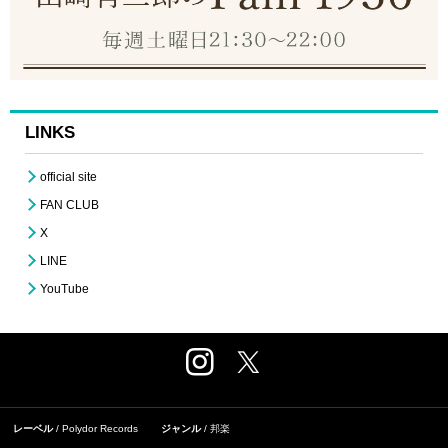
LINKS
official site
FAN CLUB
X
LINE
YouTube
レーベル
Polydor Records
ジャンル
邦楽