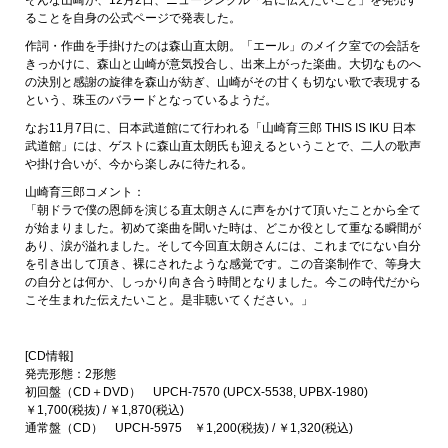
ることを自身の公式ページで発表した。
作詞・作曲を手掛けたのは森山直太朗。「エール」のメイク室での会話を
きっかけに、森山と山崎が意気投合し、出来上がった楽曲。大切なものへ
の決別と感謝の旋律を森山が紡ぎ、山崎がその甘くも切ない歌で表現する
という、珠玉のバラードとなっているようだ。
なお11月7日に、日本武道館にて行われる「山崎育三郎 THIS IS IKU 日本
武道館」には、ゲストに森山直太朗氏も迎えるということで、二人の歌声
や掛け合いが、今から楽しみに待たれる。
山崎育三郎コメント：
「朝ドラで僕の恩師を演じる直太朗さんに声をかけて頂いたことから全て
が始まりました。初めて楽曲を聞いた時は、どこか役として重なる瞬間が
あり、涙が溢れました。そして今回直太朗さんには、これまでにない自分
を引き出して頂き、裸にされたような感覚です。この音楽制作で、等身大
の自分とは何か、しっかり向き合う時間となりました。今この時代だから
こそ生まれた伝えたいこと。是非聴いてください。」
[CD情報]
発売形態：2形態
初回盤（CD＋DVD） UPCH-7570 (UPCX-5538, UPBX-1980)
￥1,700(税抜) / ￥1,870(税込)
通常盤（CD） UPCH-5975 ￥1,200(税抜) / ￥1,320(税込)