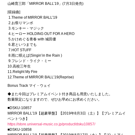
山崎育三郎「MIRROR BALL’19」(7月3日発売)
[収録曲]
1.Theme of MIRROR BALL’19
2.お祭りマンボ
3.モンキー・マジック
4.ヒーロー HOLDING OUT FOR A HERO
5.かけめぐる青春 with 城田優
6.君といつまでも
7.HOT STUFF
8.雨に唄えば(Singin’in the Rain )
9.フレンド・ライク・ミー
10.高校三年生
11.Relight My Fire
12.Theme of MIRROR BALL’19(Reprise)
Bonus Track マイ・ウェイ
◆また今回はプレミアムイベント付き商品も用意いたしました。
数量限定になりますので、ぜひお早めにお求めください。
■DSKU-10857
MIRROR BALL’19【超豪華盤】【2019年8月3日（土）】【プレミアムイ
ベントつき】
https://store.universal-music.co.jp/product/dsku10857/
■DSKU-10858
MIRROR BALL’19【超豪華盤】【2019年8月17日（土）】【プレミアム