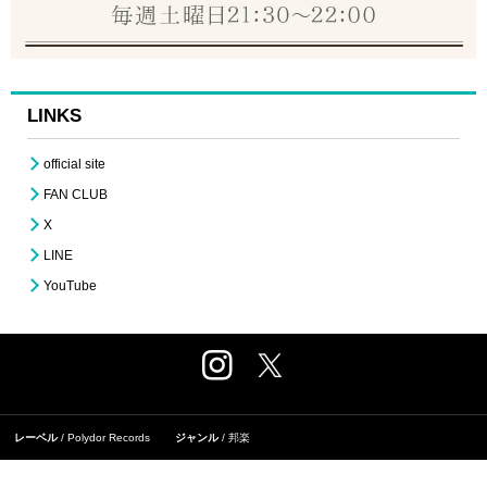
LINKS
official site
FAN CLUB
X
LINE
YouTube
レーベル
Polydor Records
ジャンル
邦楽