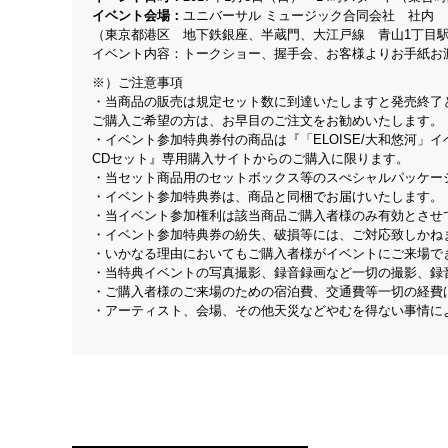
イベント会場：
ユニバーサル ミュージック合同会社 社内
（東京都港区 地下鉄銀座、半蔵門、大江戸線 青山1丁目駅
イベント内容：トークショー、握手会、お客様よりお手紙お
※）ご注意事項
・当商品の販売は規定セット数に到達いたしますと発売終了
ご購入ご希望の方は、お早目のご注文をお勧めいたします。
・イベント参加特典券付の商品は『「ELOISE/大和悠河」
CDセット』専用購入サイトからのご購入に限ります。
・当セット商品用のセットボックス等のスぺシャルパッケー
・イベント参加特典券は、商品と同梱でお届けいたします。
・当イベント参加権利は該当商品ご購入者様のみ有効とさせ
・イベント参加特典券の紛失、破損等には、ご対応致しかね
・いかなる理由においてもご購入者様がイベントにご来場で
・当特典イベントの写真撮影、録音録画など一切の撮影、録
・ご購入者様のご来場のための宿泊費、交通費等一切の経費
・アーティスト、会場、その他天災などやむを得ない事情に