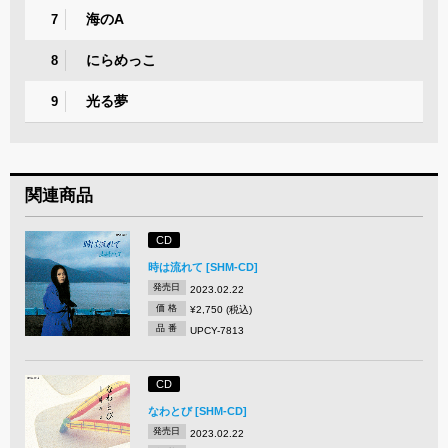
海のA
7
にらめっこ
8
光る夢
9
関連商品
CD
時は流れて [SHM-CD]
発売日
2023.02.22
価 格
¥2,750 (税込)
品 番
UPCY-7813
CD
なわとび [SHM-CD]
発売日
2023.02.22