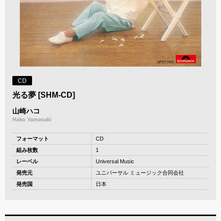
CD
光る夢 [SHM-CD]
山崎ハコ
Hako Yamasaki
フォーマット
CD
組み枚数
1
レーベル
Universal Music
発売元
ユニバーサル ミュージック合同会社
発売国
日本