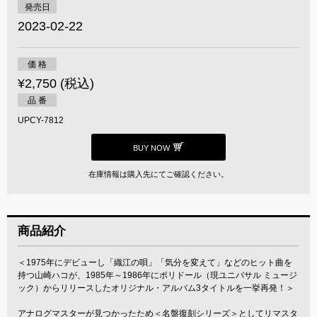
発売日
2023-02-22
価 格
¥2,750 (税込)
品 番
UPCY-7812
BUY NOW
在庫情報は購入先にてご確認ください。
商品紹介
＜1975年にデビューし「織江の唄」「気分を変えて」などのヒット曲を
持つ山崎ハコが、1985年～1986年にポリドール（現ユニバサル ミュージ
ック）からリリースしたオリジナル・アルバム3タイトルを一挙再発！＞
アナログマスターが見つかったため＜名盤復刻シリーズ＞としてリマスタ