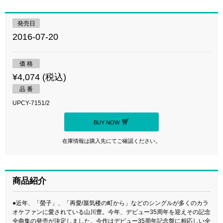
発売日
2016-07-20
価 格
¥4,074 (税込)
品 番
UPCY-7151/2
BUY NOW
在庫情報は購入先にてご確認ください。
商品紹介
●近年、「螢子」、「再愛/蜃気楼の町から」などのシングルが多くのカラ
オケファンに愛されている山川豊。今年、デビュー35周年を迎えその記念
全曲集の発売が決定しました。今作はデビュー35周年記念盤に相応しい全