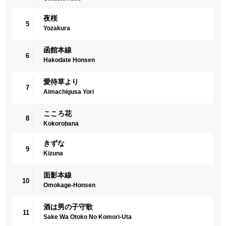
夜桜
5
Yozakura
函館本線
6
Hakodate Honsen
愛待草より
7
Aimachigusa Yori
こころ花
8
Kokorobana
きずな
9
Kizuna
面影本線
10
Omokage-Honsen
酒は男の子守歌
11
Sake Wa Otoko No Komori-Uta