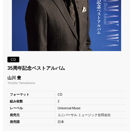
CD
35周年記念ベストアルバム
山川 豊
Yutaka Yamakawa
フォーマット
CD
組み枚数
2
レーベル
Universal Music
発売元
ユニバーサル ミュージック合同会社
発売国
日本