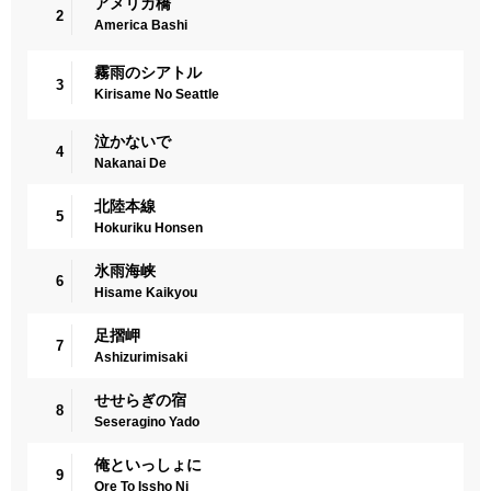
アメリカ橋
2
America Bashi
霧雨のシアトル
3
Kirisame No Seattle
泣かないで
4
Nakanai De
北陸本線
5
Hokuriku Honsen
氷雨海峡
6
Hisame Kaikyou
足摺岬
7
Ashizurimisaki
せせらぎの宿
8
Seseragino Yado
俺といっしょに
9
Ore To Issho Ni