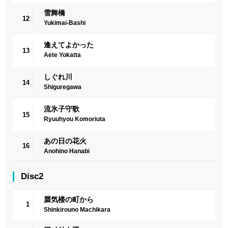
雪舞橋
12
Yukimai-Bashi
逢えてよかった
13
Aete Yokatta
しぐれ川
14
Shiguregawa
流氷子守歌
15
Ryuuhyou Komoriuta
あの日の花火
16
Anohino Hanabi
Disc2
蜃気楼の町から
1
Shinkirouno Machikara