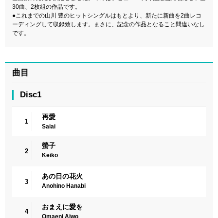
30曲、2枚組の作品です。
●これまでの山川 豊のヒットシングルはもとより、新たに新曲を2曲レコ
ーディングして収録致します。まさに、記念の作品となること間違いなし
です。
曲目
Disc1
再愛
1
Saiai
螢子
2
Keiko
あの日の花火
3
Anohino Hanabi
おまえに愛を
4
Omaeni Aiwo