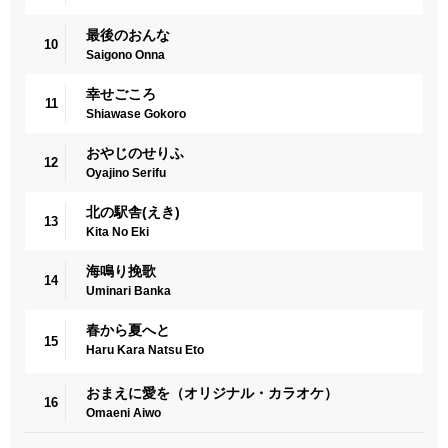
最後のおんな
10
Saigono Onna
幸せごころ
11
Shiawase Gokoro
おやじのせりふ
12
Oyajino Serifu
北の駅舎(えき)
13
Kita No Eki
海鳴り挽歌
14
Uminari Banka
春から夏へと
15
Haru Kara Natsu Eto
おまえに愛を（オリジナル・カラオケ）
16
Omaeni Aiwo