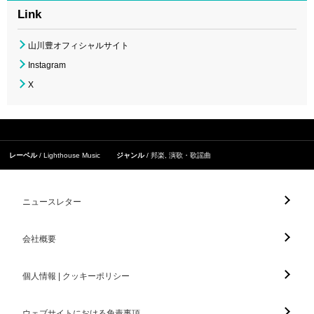
Link
山川豊オフィシャルサイト
Instagram
X
レーベル
Lighthouse Music
ジャンル
邦楽
,
演歌・歌謡曲
ニュースレター
会社概要
個人情報 | クッキーポリシー
ウェブサイトにおける免責事項