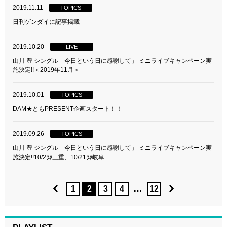
2019.11.11
TOPICS
日刊ゲンダイに記事掲載
2019.10.20
LIVE
山川 豊 シングル「今日という日に感謝して」 ミニライブキャンペーン実
施決定!!＜2019年11月＞
2019.10.01
TOPICS
DAM★ともPRESENT企画スタート！！
2019.09.26
TOPICS
山川 豊 ジングル「今日という日に感謝して」 ミニライブキャンペーン実
施決定!!10/2@三重、10/21@岐阜
…
1
2
3
4
12