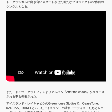
ト・クラシカルに向き合いスタートさせた新たなプロジェクトの2作目の
シングルとなる。
また、ドイツ・グラモフォンよりアルバム『After the chaos』がリリース
される事も発表された。
アイスランド・レイキャビクのGreenhouse Studiosで、CeaseTone、
KARÍTAS、RAKELといったアイスランドの注目アーティストたちとレコ