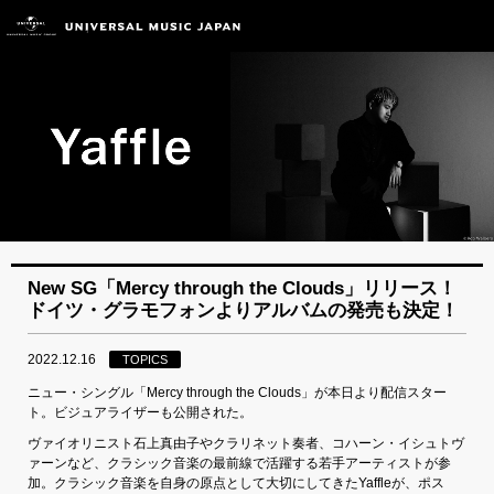
New SG「Mercy through the Clouds」リリース！
ドイツ・グラモフォンよりアルバムの発売も決定！
2022.12.16
TOPICS
ニュー・シングル「Mercy through the Clouds」が本日より配信スター
ト。ビジュアライザーも公開された。
ヴァイオリニスト石上真由子やクラリネット奏者、コハーン・イシュトヴ
ァーンなど、クラシック音楽の最前線で活躍する若手アーティストが参
加。クラシック音楽を自身の原点として大切にしてきたYaffleが、ポス