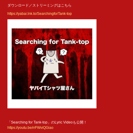
ダウンロード／ストリーミングはこちら
https://yabai.lnk.to/SearchingforTank-top
「Searching for Tank-top」のLyric Videoも公開！
https://youtu.be/rrFWviQGiao