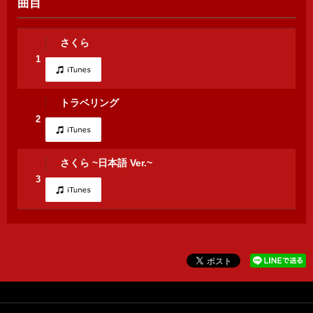
曲目
さくら
1
トラベリング
2
さくら ~日本語 Ver.~
3