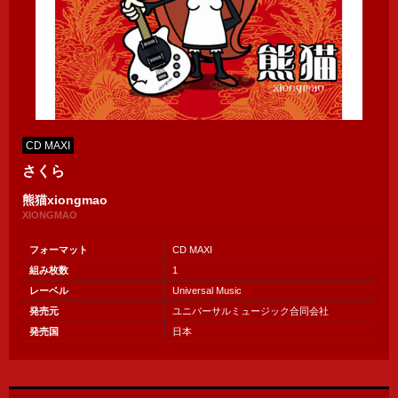
CD MAXI
さくら
熊猫xiongmao
XIONGMAO
フォーマット
CD MAXI
組み枚数
1
レーベル
Universal Music
発売元
ユニバーサルミュージック合同会社
発売国
日本